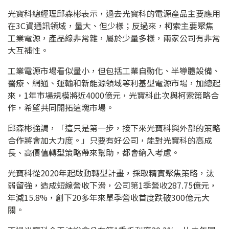
光寶科總經理邱森彬表示，過去光寶科的電源產品主要應用
在3C資通訊領域，量大、但少樣；反過來，柯索主要聚焦
工業電源，產品線非常雜，屬於少量多樣，兩家公司有非常
大互補性。
工業電源市場看似量小，但包括工業自動化、半導體設備、
醫療、網通、運輸和新能源領域等利基型電源市場，加總起
來，1年市場規模將近4000億元，光寶科此次與柯索策略合
作，希望共同開拓這塊市場。
邱森彬強調，「這只是第一步，接下來光寶科與外部的策略
合作將會加大力度。」只要有好公司，能對光寶科的高成
長、高價值轉型策略帶來幫助，都會納入考慮。
光寶科從2020年起啟動轉型計畫，採取精實聚焦策略，汰
弱留強，造成短線營收下滑，公司第1季營收287.75億元，
年減15.8%，創下20多年來單季營收首度跌破300億元大
關。