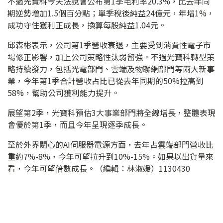
不過光寶科今天法說會公布第1季毛利率20.3%，比去年同
期逆勢增加1.5個百分點；單季稅後純益24億元，年增1%，
成功守住獲利正成長，換算每股純益1.04元。
邱森彬表示，公司第1季營收衰退，主要受到消費性電子市
場修正影響，加上公司策略性汰弱留強。不過光寶科轉型策
略持續發力，包括光電部門、雲端及物聯網部門等兩大新事
業，今年第1季合計營收占比已從去年同期的50%拉高到
58%，幫助公司獲利能力提升。
展望第2季，光寶科預估3大事業部門將全線增長，整體表現
會優於第1季，而且今年呈現逐季成長。
至於外界關心的AI伺服器電源方面，去年占雲端部門營收比
重約7%-8%，今年可望拉升到10%-15%。如果以出貨量來
看，今年可望倍數成長。（編輯：林淑媛）1130430