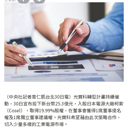
（中央社記者曾仁凱台北30日電）光寶科轉型計畫持續催
動，30日宣布投下新台幣25.3億元，入股日本電源大廠柯索
（Cosel），取得19.99%股權，在董事會獲得1席董事提名
權及1席獨立董事建議權。光寶科希望藉由此次策略合作，
切入少量多樣的工業電源市場。