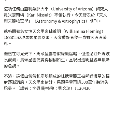
這項任務由亞利桑那大學（University of Arizona）研究人
員米瑟爾特（Karl Misselt）率領執行，今天發表於「天文
與天體物理學」（Astronomy & Astrophysics）期刊。
蘇格蘭著名女性天文學家佛萊明（Williamina Fleming）
1888年發現馬頭星雲以來，天文愛好者便一直對它深深著
迷。
雖然在可見光下，馬頭星雲看似朦朧陰暗，但透過紅外線波
長觀測，馬頭星雲便變得栩栩如生，呈現出透明且虛無飄渺
的色調。
不過，這個由氫氣和塵埃組成的柱狀雲體正被鄰近恆星的輻
射逐漸消磨。天文學家估計，馬頭星雲再過500萬年將消失
殆盡。（譯者：李佩珊/核稿：劉文瑜）1130430