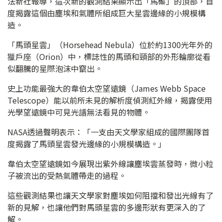
法新社報導，這次新的觀測結果顯示出「馬鬃」的頂部，首
度揭露這個由塵埃和氣體所組成巨大星雲邊緣的小規模構
造。
「馬頭星雲」（Horsehead Nebula）位於約1300光年外的
獵戶座（Orion）中，標誌性的馬頭和頸部的外形輪廓從看
似翻騰的星際泡沫中竄出。
史上功能最強大的韋伯太空望遠鏡（James Webb Space
Telescope）能以前所未見的解析度偵測紅外線，揭露使用
光學望遠鏡中可見光譜無法看見的物體。
NASA透過聲明表示：「一支由天文學家組成的國際團隊首
度揭露了馬頭星雲發光邊緣的小規模構造。」
韋伯太空望遠鏡如今展現出紫外線讓塵埃雲蒸發時，微小粒
子被流出的受熱氣體帶走的過程。
這些觀測結果也讓天文學家對塵埃如何阻擋和發出光線有了
新的見解，也讓他們對馬頭星雲的多邊形狀有更深入的了
解。