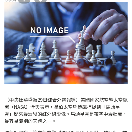
（中央社華盛頓29日綜合外電報導）美國國家航空暨太空總
署（NASA）今天表示，韋伯太空望遠鏡捕捉到「馬頭星
雲」歷來最清晰的紅外線影像。馬頭星雲是夜空中最壯麗、
最容易識別的天體之一。