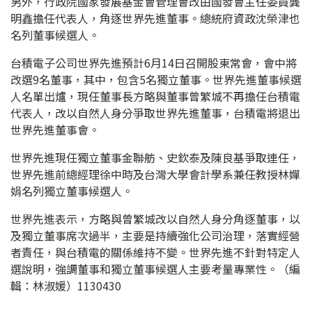
另外，行政院國家發展基金會管理會改由國發會主任委員龔
明鑫擔任代表人，角逐世界先進董事。總統府資政沈榮津也
名列董事候選人。
台積電子公司世界先進預計6月14日召開股東常會，會中將
改選9名董事，其中，包含5名獨立董事。世界先進董事候選
人名單出爐，現任董事長方略與董事曾繁城不再擔任台積電
代表人，改以自然人身分爭取世界先進董事，台積電將退出
世界先進董事會。
世界先進現任獨立董事金聯舫、史欽泰及陳良基爭取連任，
世界先進前總經理徐中時及台灣大學會計學系兼任教授林嬋
娟名列獨立董事候選人。
世界先進表示，方略與曾繁城改以自然人身分角逐董事，以
及獨立董事席次過半，主要是持續強化公司治理，落實經營
者責任，與台積電的關係維持不變。世界先進不針對特定人
選說明，強調董事和獨立董事候選人主要考量專業性。（編
輯：林淑媛）1130430