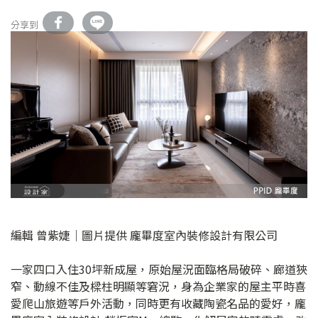
分享到
編輯 曾紫婕｜圖片提供 龐畢度室內裝修設計有限公司
一家四口入住30坪新成屋，原始屋況面臨格局破碎、廊道狹
窄、動線不佳及樑柱明顯等窘況，身為企業家的屋主平時喜
愛爬山旅遊等戶外活動，同時更有收藏陶瓷名品的愛好，龐