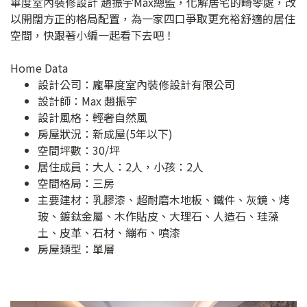
畢度室內裝修設計 趙振宇Max總監，化解居宅的畸零處，改
以開闊方正的格局配置，為一家四口爭取更充裕舒適的居住
空間，快跟著小編一起看下去吧！
Home Data
設計公司：
龐畢度室內裝修設計有限公司
設計師：Max 趙振宇
設計風格：輕奢自然風
房屋狀況：新成屋(5年以下)
空間坪數：30/坪
居住成員：大人：2人，小孩：2人
空間格局：三房
主要建材：乳膠漆、超耐磨木地板、鐵件、灰鏡、烤
玻、鍍鈦金屬、木作貼皮、大理石、人造石、珪藻
土、皮革、石材、繃布、噴漆
房屋類型：單層