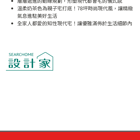
層層遞進的動線規劃，形塑現代都會宅的儀式感
溫柔奶茶色為親子宅打底！78坪時尚現代風，讓精緻
氣息進駐美好生活
全家人都愛的知性現代宅！讓優雅滿佈於生活細節內