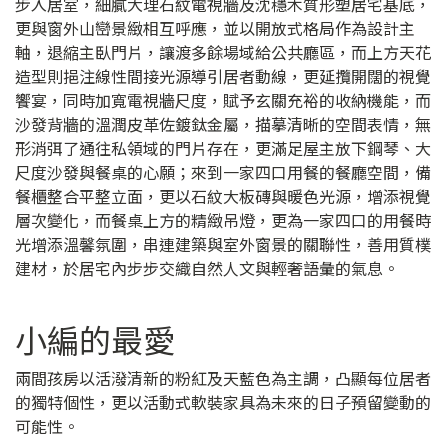
步入居室，細膩大理石紋電視牆及沈穩木質形塑居宅基底，
更與窗外山巒景緻相互呼應，並以開放式格局作為設計主
軸，退縮主臥門片，讓渡多餘場域給公共廳區，而上方天花
造型則挹注線性間接光源導引居者動線，更延攬開闊的視覺
饗宴，同時加寬電視牆尺度，賦予玄關充裕的收納機能，而
沙發背牆的溫潤皮革佐鍍鈦金屬，描摹清晰的空間表情，無
形消弭了通往私領域的門片存在，更滿足屋主放下鋼琴、大
尺度沙發與餐桌的心願；來到一家四口用餐的餐廳空間，備
餐櫃整合平整立面，更以石紋大板磚與暖色光源，增添視覺
層次變化，而餐桌上方的精緻吊燈，更為一家四口的用餐時
光增添溫馨氛圍，串連建築與室外窗景的關聯性，善用質樸
建材，於居宅內步步交織自然人文與輕奢語彙的氣息。
小編的最愛
兩間孩房以活潑清新的粉紅及天藍色為主調，凸顯每位居者
的獨特個性，更以活動式軟裝家具為未來的日子預留變動的
可能性。