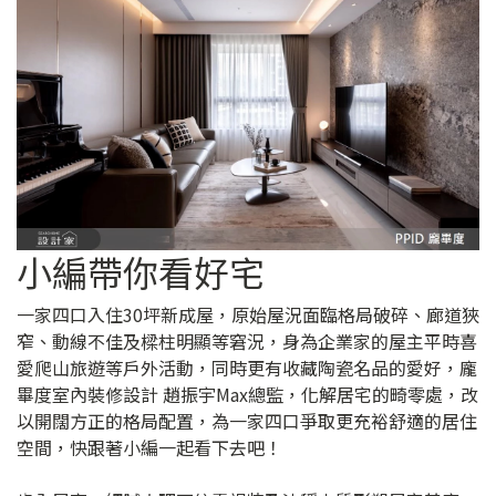
小編帶你看好宅
一家四口入住30坪新成屋，原始屋況面臨格局破碎、廊道狹
窄、動線不佳及樑柱明顯等窘況，身為企業家的屋主平時喜
愛爬山旅遊等戶外活動，同時更有收藏陶瓷名品的愛好，龐
畢度室內裝修設計 趙振宇Max總監，化解居宅的畸零處，改
以開闊方正的格局配置，為一家四口爭取更充裕舒適的居住
空間，快跟著小編一起看下去吧！