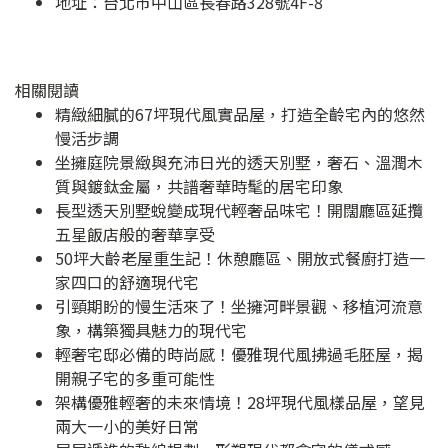
地址：
台北市中山區長春路328號4F-8
相關閱讀
精緻細膩的67坪現代風實品屋，打造全齡宅內的悠然
慢活步調
坐擁庭院景緻與充沛日光的透天別墅，奢石、溫潤木
質與鍍鈦金屬，共譜奢華時髦的居宅印象
長型透天別墅蛻變成現代輕奢品味宅！開闊廳區延攬
五星飯店般的奢華享受
50坪大齡老屋重生記！休憩廳區、開放式餐廚打造一
家四口的舒適現代宅
引頸期盼的慢生活來了！坐擁河畔景觀、移植河流意
象，構築獨具魅力的現代宅
輕奢宅邸必備的時尚感！優雅現代風拂過毛胚屋，揭
開親子宅的多重可能性
架構優雅輕奢的未來情境！28坪現代風樣品屋，望見
兩大一小的美好日常