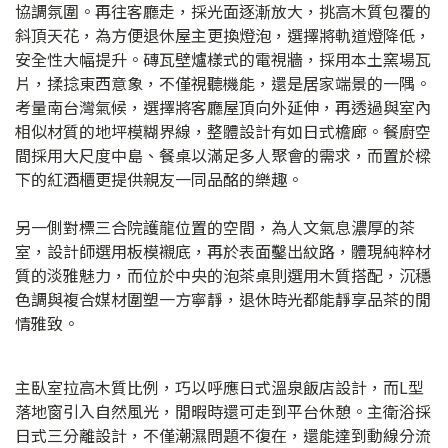
協調氛圍。再往客廳走，採光面逐漸放大，挑高木質包覆的
斜頂天花，為方便退休屋主更換燈泡，選擇將軌道燈降低，
安全性大幅提升。磚瓦壁爐樣式的電視牆，採用本土窯場瓦
片，揉捻東西意象，不僅視聽機能，還是居家端景的一隅。
考量南台灣氣候，選擇將客廳屋頂向外延伸，再透過與室內
相似材質的地坪模糊界線，整體設計有如日式檐廊。餐廚空
間採用大尺度中島、餐桌以滿足多人聚會的需求，而置於樑
下的紅酒櫃更提供親友一同品酩的樂趣。
另一側對標三合院護龍位置的空間，為人文氣息濃厚的茶
室，設計師選用板模襯底，再於表面鑿出紋路，體現純粹材
質的淡雅魅力，而位於中央的泡茶桌則選用木質搭配，沉穩
色調與複合媒材圍塑一方寧靜，退休時光都能靜享品茶的閒
情雅致。
主臥室拉高木質比例，巧以呼應日式溫泉飯店設計，而L型
落地窗引入自然風光，閒暇時還可走到平台休憩。主衛浴採
日式三分離設計，不僅潮濕問題不復在，還能達到動線分流