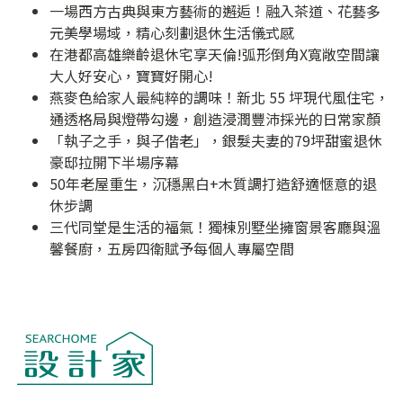
一場西方古典與東方藝術的邂逅！融入茶道、花藝多
元美學場域，精心刻劃退休生活儀式感
在港都高雄樂齡退休宅享天倫!弧形倒角X寬敞空間讓
大人好安心，寶寶好開心!
燕麥色給家人最純粹的調味！新北 55 坪現代風住宅，
通透格局與燈帶勾邊，創造浸潤豐沛採光的日常家顏
「執子之手，與子偕老」，銀髮夫妻的79坪甜蜜退休
豪邸拉開下半場序幕
50年老屋重生，沉穩黑白+木質調打造舒適愜意的退
休步調
三代同堂是生活的福氣！獨棟別墅坐擁窗景客廳與溫
馨餐廚，五房四衛賦予每個人專屬空間