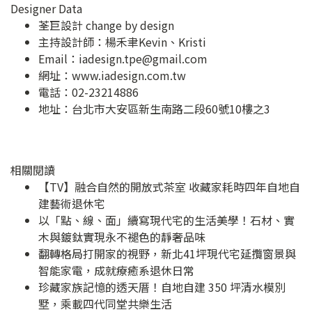
Designer Data
荃巨設計 change by design
主持設計師：楊禾聿Kevin、Kristi
Email：
iadesign.tpe@gmail.com
網址：
www.iadesign.com.tw
電話：02-23214886
地址：
台北市大安區新生南路二段60號10樓之3
相關閱讀
【TV】融合自然的開放式茶室 收藏家耗時四年自地自
建藝術退休宅
以「點、線、面」續寫現代宅的生活美學！石材、實
木與鍍鈦實現永不褪色的靜奢品味
翻轉格局打開家的視野，新北41坪現代宅延攬窗景與
智能家電，成就療癒系退休日常
珍藏家族記憶的透天厝！自地自建 350 坪清水模別
墅，乘載四代同堂共樂生活