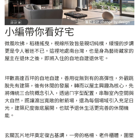
小編帶你看好宅
微風吹拂，稻穗搖曳，視線所致皆是親切純樸，緩慢的步調
更是令人著迷不已。這裡地處南台灣，也是身為藝術藏家的
屋主在退休之後，即將入住的自地自建退休宅。
坪數高達百坪的自地自建，善用從無到有的高彈性，外觀跳
脫先有建築，後有休閒的發展，轉而以屋主興趣為核心，先
將傳統三合院概念引入，透過ㄇ字型配置，串聯室內空間與
大自然，既讓渡出寬敞的射箭場，還為每個場域引入充足日
光，建築尺度徹底展開，也賦予退休生活更完善的休閒機
能。
玄關瓦片地坪奠定復古基調，一旁的格柵、老件櫃體，圍塑