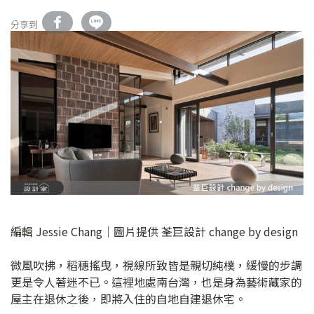
分享到
編輯 Jessie Chang│圖片提供 荃巨設計 change by design
微風吹拂，稻穗搖曳，視線所致皆是親切純樸，緩慢的步調
更是令人著迷不已。這裡地處南台灣，也是身為藝術藏家的
屋主在退休之後，即將入住的自地自建退休宅。