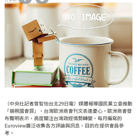
（中央社記者曾智怡台北29日電）媒體報導國民黨立委推動
「藐視國會罪」，台灣歐洲商會刊文表達憂心。歐洲商會發
布聲明表示，高度關注台灣政經情勢轉變，每月編寫的
Euroview廣泛收集各方評論與訊息，目的在提供會員參
考。