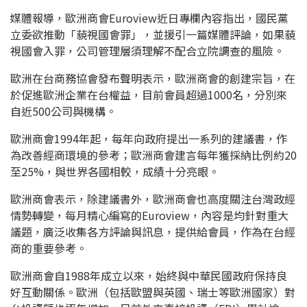
媒體報導，歐洲商會Euroview近日專欄內容指出，國民黨
立委欲推動「藐視國會罪」，並援引一篇媒體評論，如果藐
視國會入罪，公司管理層須理解不配合立院調查的風險。
歐洲在台商務協會發布聲明表示，歐洲商會的創建宗旨，在
於促進歐洲企業在台權益，目前會員超過1000名，分別來
自近500公司與機構。
歐洲商會1994年起，每年向政府提出一系列的建議書，作
為改善經商環境的參考；歐洲商會建言每年獲採納比例約20
至25%，與世界各國相較，成績十分亮眼。
歐洲商會表示，除建議書外，歐洲商會也高度關注台灣政經
情勢轉變，每月精心編寫的Euroview，內容是均針對重大
議題，廣泛收集各方評論與訊息，提供給會員，作為在台經
商的重要參考。
歐洲商會自1988年成立以來，始終與中華民國政府保持良
好互動關係。歐洲（包括歐盟與英國、瑞士等歐洲國家）對