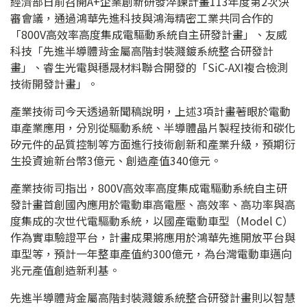
經濟部日前召開A+企業創新研發淬鍊計畫113年度第2次決
審會議，通過鴻華先進科技與鴻海精密工業共同合作的
「800V高效率高度集成電驅動系統自主研發計畫」、友威
科技「先進半導體背金屬高階封裝濺鍍系統整合研發計
畫」、睿生光電與穩晟材料聯合開發的「SiC-AXI複合檢測
技術開發計畫」。
產業技術司今天透過新聞稿說明，上述3項計畫著眼於電動
車產業應用，分別從驅動系統、半導體晶片製程技術和碳化
矽元件的品質控制等方面進行技術創新和產業升級，預期衍
生投資逾新台幣3億元、創造產值340億元。
產業技術司指出，800V高效率高度集成電驅動系統自主研
發計畫首創國內應用於電動車高電壓、高效率、高功率與高
度集成的次世代電驅動系統，以國產電動車型（Model C）
作為實車驗證平台，計畫成果將應用於鴻華先進開放平台與
車型等，預計一年整車產值約300億元，為台灣電動車邁向
兆元產值創造新利基。
先進半導體背金屬高階封裝濺鍍系統整合研發計畫則以智慧