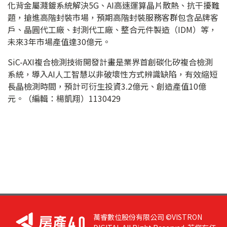
化背金屬濺鍍系統解決5G、AI高速運算晶片散熱、抗干擾難
題，搶進高階封裝市場，預期高階封裝服務客群包含品牌客
戶、晶圓代工廠、封測代工廠、整合元件製造（IDM）等，
未來3年市場產值達30億元。
SiC-AXI複合檢測技術開發計畫是業界首創碳化矽複合檢測
系統，導入AI人工智慧以非破壞性方式辨識缺陷，有效縮短
長晶檢測時間，預計可衍生投資3.2億元、創造產值10億
元。（編輯：楊凱翔）1130429
萬睿數位股份有限公司 ©VISTRON