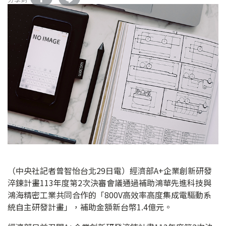
（中央社記者曾智怡台北29日電）經濟部A+企業創新研發
淬鍊計畫113年度第2次決審會議通過補助鴻華先進科技與
鴻海精密工業共同合作的「800V高效率高度集成電驅動系
統自主研發計畫」，補助金額新台幣1.4億元。