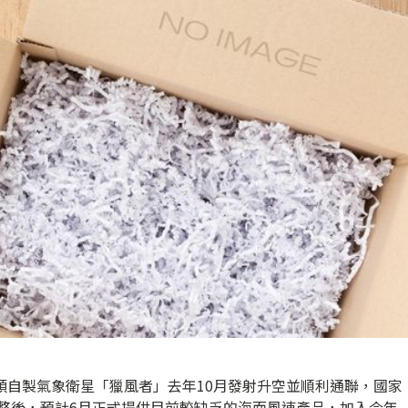
顆自製氣象衛星「獵風者」去年10月發射升空並順利通聯，國家
調整後，預計6月正式提供目前較缺乏的海面風速產品，加入今年