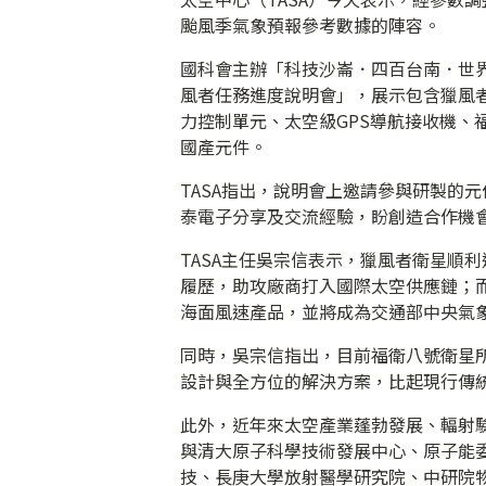
颱風季氣象預報參考數據的陣容。
國科會主辦「科技沙崙．四百台南．世界
風者任務進度說明會」，展示包含獵風者
力控制單元、太空級GPS導航接收機、
國產元件。
TASA指出，說明會上邀請參與研製的
泰電子分享及交流經驗，盼創造合作機
TASA主任吳宗信表示，獵風者衛星順
履歷，助攻廠商打入國際太空供應鏈；
海面風速產品，並將成為交通部中央氣
同時，吳宗信指出，目前福衛八號衛星
設計與全方位的解決方案，比起現行傳
此外，近年來太空產業蓬勃發展、輻射驗
與清大原子科學技術發展中心、原子能
技、長庚大學放射醫學研究院、中研院