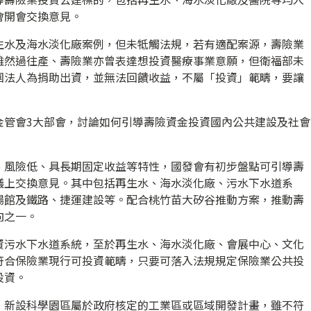
會開會交換意見。
生水及海水淡化廠案例，但未牴觸法規，若有適配案源，壽險業
雖然過往產、壽險業亦曾表達想投資醫療事業意願，但衛福部未
團法人為捐助出資，並無法回饋收益，不屬「投資」範疇，要讓
金管會3大部會，討論如何引導壽險資金投資國內公共建設及社會
、風險低、具長期固定收益等特性，國發會有初步盤點可引導壽
議上交換意見。其中包括再生水、海水淡化廠、污水下水道系
場館及鐵路、捷運建設等。配合桃竹苗大矽谷推動方案，推動壽
向之一。
資污水下水道系統，至於再生水、海水淡化廠、會展中心、文化
符合保險業現行可投資範疇，只要可落入法規規定保險業公共投
投資。
，新設科學園區屬於政府核定的工業區或區域開發計畫，雖不符