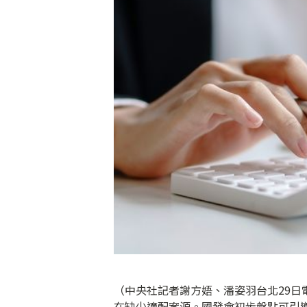
（中央社記者謝方娪、潘姿羽台北29日
在缺少適配案源。國發會初步盤點可引