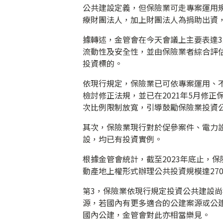
公共建設定義，但保險業可走專案運用
療財團法人，加上財團法人為捐助出資
據轉述，金管會在今天會議上主要表達
流動性及安全性，並由保險業者綜合評
投資標的。
依現行規定，保險業已可依專案運用、
檢討修正法規，並已在2021年5月修正
次比例限制放寬，引導鼓勵保險業投資
其次，保險業現行對於促參案件、電力
設，均已有投資實例。
根據金管會統計，截至2023年底止，
動產地上權形式辦理公共投資規模達270
第3，保險業依現行規定投資公共建設
源，若國內有更多適合的公建案源或公
國內公建，金管會對此亦相當樂見。