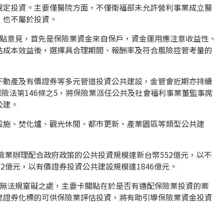
規定投資。主要僅醫院方面，不僅衛福部未允許營利事業成立醫
，也不屬於投資。
3點意見，首先是保險業資金來自保戶，資金運用應注意收益性、
估成本效益後，選擇具合理期間、報酬率及符合風險控管考量的
不動產及有價證券等多元管道投資公共建設，金管會近期亦持續
保險法第146條之5，將保險業派任公共及社會福利事業董監事席
公建。
設施、焚化爐、觀光休閒、都市更新、產業園區等類型公共建
保險業辦理配合政府政策的公共投資規模達新台幣552億元，以不
2億元，以有價證券投資公共建設規模達1846億元。
尚無法規窒礙之處，主要卡關點在於是否有適配保險業投資的案
建證券化標的可供保險業評估投資，將有助引導保險業資金投資