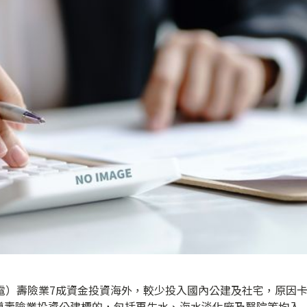
電）壽險業7成資金投資海外，較少投入國內公建及社宅，原因
導壽險業投資公建標的，包括再生水、海水淡化廠及醫院等均入