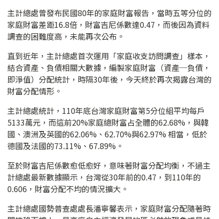
主計總處曾發布民國80年的家庭財富報告，當時五等分位的
家庭財富差距16.8倍，財富吉尼係數達0.47，而後因為資料
調查的困難度高，未能再次公布。
直到近年，主計總處首次運用「家庭收支訪問調查」樣本，
結合資產、負債相關大數據，編製家庭財富（資產─負債，
即淨值）分配統計，時隔30年後，今天終於再次揭露台灣的
財富分配情形。
主計總處統計，110年底台灣家庭財富第5分位組平均每戶
5133萬元，而這前20%家庭總財富占全體的62.68%，與韓
國、澳洲及英國的62.06%、62.70%與62.97% 相當，低於
德國及法國的73.11%、67.89%。
至於財富吉尼係數愈低愈好，意味著財富分配均衡，不過主
計總處最新數據顯示，台灣從30年前的0.47，到110年的
0.606，財富分配不均的情況擴大。
主計總處國勢普查處處長潘寧馨表示，家庭財富分配隨著時