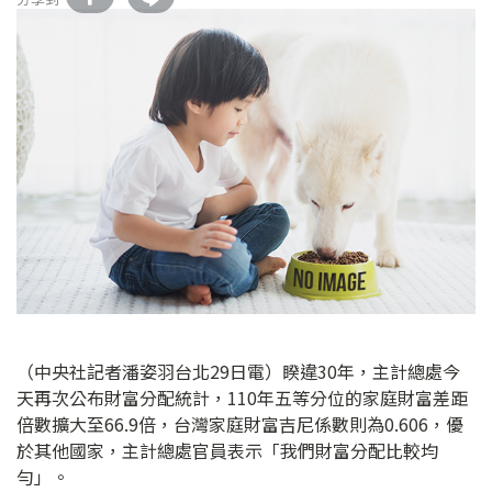
（中央社記者潘姿羽台北29日電）睽違30年，主計總處今
天再次公布財富分配統計，110年五等分位的家庭財富差距
倍數擴大至66.9倍，台灣家庭財富吉尼係數則為0.606，優
於其他國家，主計總處官員表示「我們財富分配比較均
勻」。