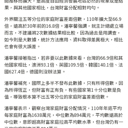
間推移而擴大，是高度自由經濟發展地區必然的現象或是結
果，與其他國家相比，台灣財富分配相對均勻。
外界關注五等分位的家庭財富差距倍數，110年擴大至66.9
倍，遠高於30年前的16.8倍。潘寧馨強調，就主計總處立場
而言，不建議將2次數據結果相比較，因為過去是用調查，
如今則是大數據，統計方法應用、資料取得差異極大，相比
也會有很大誤差。
潘寧馨接著指出，若非要以此數據來看，台灣的66.9倍和其
他國家相比，澳洲93.1倍、英國109.5倍、韓國140.1倍、法
國627.4倍，德國則沒辦法算。
潘寧馨補充，國際上多半不發布此數據，只有所得倍數，因
為所得恆正，但財富有正有負，有些國家第1十分位數是負
值，導致根本算不出五等分位的家庭財富差距倍數。
潘寧馨表示，觀察台灣家庭財富分配情況，110年年底平均
每家庭財富為1638萬元，中位數為894萬元，平均數遠高於
中位數，意即超高財富家庭拉高平均數水準，但台灣仍有一