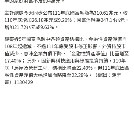
半的家庭財富不及894萬元。
主計總處今天同步公布111年底國富毛額為310.61兆元，較
110年底增加26.18兆元或9.20%；國富淨額為247.14兆元，
增加21.72兆元或9.63%。
觀察近5年國富毛額中各類資產結構比，金融性資產淨值自
108年起遞減，不過111年底受股市修正影響，外資持股市
值減少、意味企業負債下降，「金融性資產淨值」比重增至
17.40%； 另外，因新興科技應用與綠能投資持續，110年
底「房屋及營建工程」結構比增至22.49%，但111年底因金
融性資產淨值大幅增加而略降至22.28%。（編輯：潘羿
菁）1130429