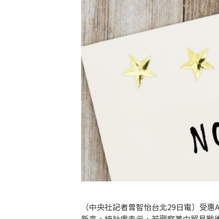
（中央社記者曾智怡台北29日電）受惠A
新高。統計處表示，若觀察美中貿易戰