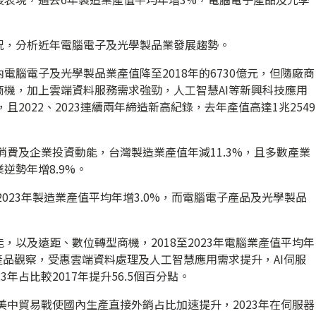
況，分析近年電腦電子及光學製品業發展趨勢。
電腦電子及光學製品業產值降至2018年的6730億元，但隨廠商
機，加上雲端資料服務需求強勁，人工智慧AI等新興科技應用
且2022、2023連續兩年締造新高紀錄，去年產值高達1兆2549
消費及企業投資動能，台灣製造業產值年減11.3%，且多數產業
逆勢年增8.9%。
2023年製造業產值平均年增3.0%，而電腦電子產品及光學製品
，以及遠距、數位轉型商機，2018至2023年電腦業產值平均年
依產品觀察，受惠雲端資料處理及人工智慧應用需求提升，AI伺服
年占比較2017年提升56.5個百分點。
年美中貿易戰使國內生產直接外銷占比加速提升，2023年在伺服器