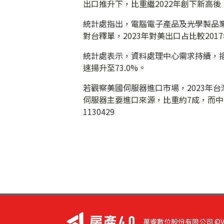
出口推升下，比重繼2022年創下新高
統計處指出，電腦電子產品及光學製品業
對台釋單，2023年對美出口占比較201
統計處表示，資料處理中心需求持續，挹
速揚升至73.0%。
若觀察美國伺服器進口市場，2023年台
伺服器主要進口來源，比重約7成，而中
1130429
萬睿數位股份有限公司 ©VIST