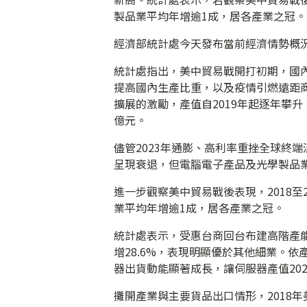
製品業平均年增逾1成，居各產業之冠。
經濟部統計處今天發布當前經濟情勢概
統計處指出，美中貿易戰開打初期，國內
提高國內生產比重，以及疫情引燃遠距商
擴展的激勵，產值自2019年起逐年攀升，
億元。
儘管2023年通膨、高利率重挫全球終端
呈現衰退，但電腦電子產品及光學製品業
進一步觀察美中貿易戰後表現，2018至
業平均年增逾1成，居各產業之冠。
統計處表示，受惠台商回台布建高階產能
增28.6%，表現明顯優於其他細業。
器出貨動能顯著成長，讓伺服器產值2023
攤開產業與主要貨品出口情形，2018