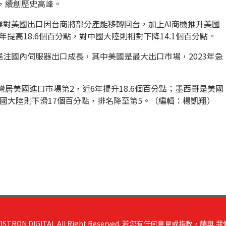
後，續創歷史高峰。
對美國出口因台商將部分產能移轉回台，加上AI商機推升美國
7年提高18.6個百分點，對中國大陸則相對下降14.1個百分點。
注國內伺服器出口成長，其中美國是最大出口市場，2023年急
灣居美國進口市場第2，近6年提升18.6個百分點；墨西哥是美國
國大陸則下滑17個百分點，排名降至第5。（編輯：楊凱翔）
RON DIGITAL All Right Reserved. 若您有任何意見或指教，請與
我