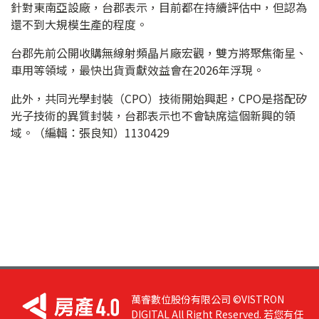
針對東南亞設廠，台郡表示，目前都在持續評估中，但認為
還不到大規模生產的程度。
台郡先前公開收購無線射頻晶片廠宏觀，雙方將聚焦衛星、
車用等領域，最快出貨貢獻效益會在2026年浮現。
此外，共同光學封裝（CPO）技術開始興起，CPO是搭配矽
光子技術的異質封裝，台郡表示也不會缺席這個新興的領
域。（編輯：張良知）1130429
萬睿數位股份有限公司 ©VISTRON
DIGITAL All Right Reserved. 若您有任