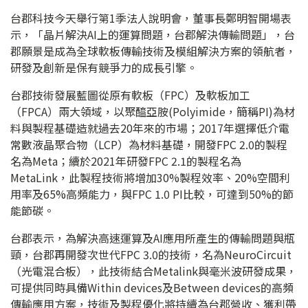
台郡科技今天舉行第1季法人說明會，董事長鄭明智開場表
示，「晶片解決AI上的運算問題，台郡解決傳輸問題」，台
郡願景是成為全球軟板傳輸技術及模組解決方案的領航者，
研發及創新是保有競爭力的成長引擎。
台郡技術發展藍圖從原有軟板（FPC）及軟板加工
（FPCA）兩大領域，以聚醯亞胺(Polyimide，簡稱PI)為材
料與製程基礎造就過去20年來的市場；2017年選擇低介電
常數液晶聚合物（LCP）為材料基礎，開發FPC 2.0的製程
名為Meta；續於2021年研發FPC 2.1的製程名為
MetaLink，此製程技術將增加30%製程效率、20%空間利
用率及65%高頻能力，與FPC 1.0 PI比較，可達到50%的節
能節碳。
台郡表示，為解決高速運算及AI應用所產生的傳輸問題與瓶
頸，台郡再開發次世代FPC 3.0的技術，名為NeuroCircuit
（光電混合板），此技術結合Metalink與毫米波研發成果，
可提供同時具備Within devices及Between devices的高頻
傳輸應用方案，技術及製程優化將持續為台郡營收、獲利帶