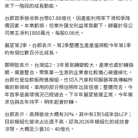
來下一階段的成長動能。
台郡首季營收新台幣67.88億元，因產能利用率下滑和季降
價因素，本業虧損，但業外匯兌利益等貢獻下，歸屬於母公
司業主淨利1800萬元，每股0.06元。
展望第2季，台郡表示，第2季整體生產產值將較今年第1季
約有個位數百分比成長。
鄭明智表示，台灣這2、3年景氣轉變較大，產業也處於轉換
期，需要整合，聚焦單一生意的企業會比較擔心被邊緣化。
台郡也是從軟板跨進模組，也切入汽車和伺服器等高傳輸所
需的新領域，車用的部分預估明年出貨倍增；整體而言，今
年首季是最壞情況已經過去，下半年展望營運正常，今年需
求估與去年持平，明年起會好轉。
台郡表示，高頻營收大概有30%，其中有3到5成來自LCP；
目前模組化營收占比還不高，認為2026年模組化的成效會
浮現，大概至少要30、40億元。