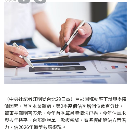
（中央社記者江明晏台北29日電）台郡因稼動率下滑與季降
價因素，首季本業轉虧，第2季產值估季增個位數百分比，
董事長鄭明智表示，今年首季算最壞情況已過，今年估需求
與去年持平，台郡跳脫單一軟板領域，看準模組解決方案潛
力，估2026年轉型效應顯現。