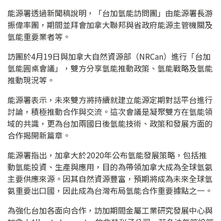
能源署透過新聞稿說明，「台加氫能訪問團」由能源署長游
振偉率團，期間並拜會加拿大聯邦與省政府能源主管機關及
氫能重要業者等。
訪團於4月19日與加拿大自然資源部（NRCan）進行「台加
氫能圓桌會議」，雙方分享氫能推動政策、氫能戰略及氫能
推動現況等。
能源署表示，未來雙方將持續就建立能源定期對話平台進行
討論，積極推動合作與交流。這次會議是凝聚雙方在氫能領
域的共識，更為台加兩國日後氫能技術、政策和發展方面的
合作揭開新篇章。
能源署指出，加拿大於2020年公布氫能發展策略，包括推
動氫能投資、生產與應用，目的為帶領加拿大成為全球氫氨
主要供應來源。因其自然資源豐富，預期將成為未來全球氫
氨重要出口國，因此成為台灣布局氫能合作重要據點之一。
為強化台加各面向合作，訪加期間金屬工業研究發展中心與