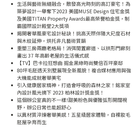
生活與藝術無縫融合，散發高光時刻的高訂豪宅！為
築夢設計一舉奪下2023 美國MUSE Design 住宅金獎
及美國TITAN Property Awards最高榮譽柏金獎，制
霸國際設計殿堂2大獎項
揭開奢華風豪宅設計秘訣！挑高天際伴隨大尺度石材
與木紋延伸，烘托非凡藝術質韻
重塑三房兩廳老格局！消弭閒置廊道、以拱形門廊刻
畫出 37 年高齡老屋的生活儀式感
【TV】巴卡拉狂想曲 掘金黑綠時尚雙倍百坪豪邸
80坪毛胚透天別墅展現全新風貌！複合媒材應用與強
大機能成就奢華美宅
引入健康居家精神，打造會呼吸的森林之家！銘家室
內設計風光摘下 2023 柏林設計獎金獎！
這個辦公室真的不一樣!甜美粉色與優雅弧形開闊視
野，辦公日常也能超舒心
以異材質淬煉奢華美感！五星級居家體驗，自裸妝毛
胚屋孕育而生