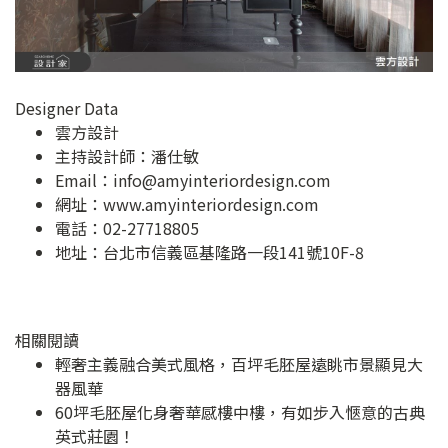
Designer Data
雲方設計
主持設計師：潘仕敏
Email：
info@amyinteriordesign.com
網址：
www.amyinteriordesign.com
電話：02-27718805
地址：
台北市信義區基隆路一段141號10F-8
相關閱讀
輕奢主義融合美式風格，百坪毛胚屋遠眺市景顯見大
器風華
60坪毛胚屋化身奢華感樓中樓，有如步入愜意的古典
英式莊園！