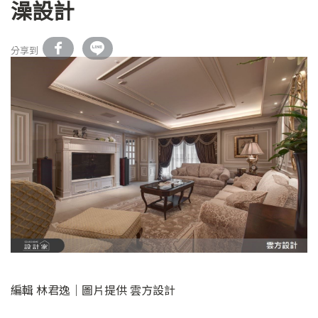
澡設計
分享到
編輯 林君逸｜圖片提供 雲方設計