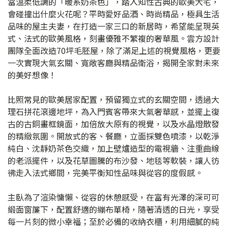
當溫柔低調的「暖系奶茶色」，踏入知性古典的歐美大宅，
會碰撞出什麼火花呢？平時愛好品酒、時尚精品，極具生活
品味的屋主夫妻，在打造一家三口的新居時，希望能呈現英
式、法式的歐美風格，刻畫優雅不繁複的奢華風。雲方設計
團隊全面改造70坪毛胚屋，除了滿足上述的視覺風格，更要
一次實現大氣玄關、寬敞客廳與精品衛浴，揭開全家對未來
的美好想像！
比照常見的歐美居家配置，預留獨立式的玄關空間，透過大
理石拼花滾邊地坪，為入門賓客帶來大氣奢華感，並擺上復
古的古銅畫框鏡面，加倍放大原有的視覺，以及水晶燈散發
的精緻氛圍。開放式的客、餐廳，立面採雙色噴漆，以乾淨
純白、沈靜奶茶色交織，加上壁爐造型的電視牆、注重曲線
的老派擺件，以及花草圖騰的布沙發、地毯等軟裝，讓人彷
彿走入法式鄉間，完美平衡知性品味與從容的度假感。
主臥為了渲染慵懶、從容的休憩感受，在富有光澤的深可可
緞面窗簾下，配置舒適的繃布單椅，隨著清透的日光，享受
每一片刻的微小幸福；至於必備的收納衣櫃，利用細膩的純