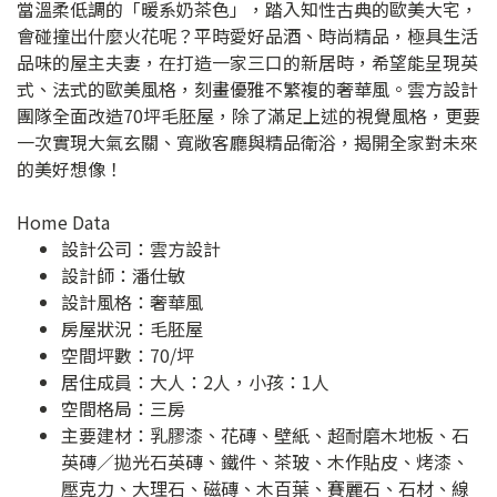
當溫柔低調的「暖系奶茶色」，踏入知性古典的歐美大宅，
會碰撞出什麼火花呢？平時愛好品酒、時尚精品，極具生活
品味的屋主夫妻，在打造一家三口的新居時，希望能呈現英
式、法式的歐美風格，刻畫優雅不繁複的奢華風。雲方設計
團隊全面改造70坪毛胚屋，除了滿足上述的視覺風格，更要
一次實現大氣玄關、寬敞客廳與精品衛浴，揭開全家對未來
的美好想像！
Home Data
設計公司：
雲方設計
設計師：潘仕敏
設計風格：奢華風
房屋狀況：毛胚屋
空間坪數：70/坪
居住成員：大人：2人，小孩：1人
空間格局：三房
主要建材：乳膠漆、花磚、壁紙、超耐磨木地板、石
英磚／拋光石英磚、鐵件、茶玻、木作貼皮、烤漆、
壓克力、大理石、磁磚、木百葉、賽麗石、石材、線