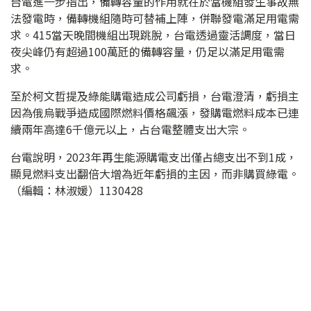
台電進一步指出，備轉容量的作用就在於當機組發生事故無
法發電時，備轉機組隨時可替補上陣，併聯發電滿足用電需
求。415當天晚間機組出現跳脫，台電透過靈活調度，當日
夜尖峰仍有超過100萬瓩的備轉容量，仍足以滿足用電需
求。
至於柯文哲提及綠能購電造成公司虧損，台電澄清，虧損主
因為俄烏戰爭造成國際燃料價格飆漲，發購電燃料成本已連
續兩年高達6千億元以上，占台電整體支出大宗。
台電說明，2023年再生能源購電支出僅占總支出不到1成，
顯見燃料支出翻倍大增為近年虧損的主因，而非購買綠電。
（編輯：林淑媛）1130428