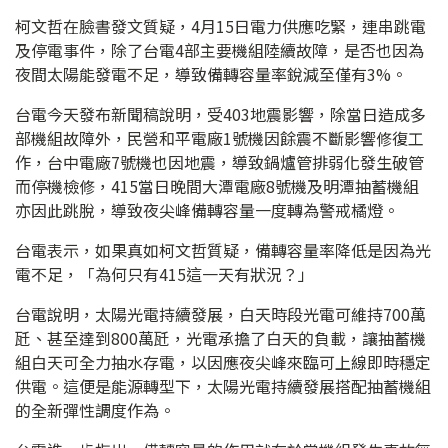
柯文哲在臉書發文質疑，4月15日電力供應吃緊，連串跳電
及停電事件，除了台電4部主要機組陸續故障，是否也因為
夜間太陽能發電不足，導致備轉容量率銳減至僅有3%。
台電今天發布新聞稿說明，受403地震影響，除當日造成多
部機組故障外，民營和平電廠1號機因餘震不斷影響修復工
作，台中電廠7號機也因地震，導致鍋爐管排弱化發生破管
而停機檢修，415當日晚間大潭電廠8號機及明潭抽蓄機組
亦因此跳脫，導致夜尖峰備轉容量一度轉為警戒橘燈。
台電表示，如果真如柯文哲質疑，備轉容量率降低是因為光
電不足，「為何只有415這一天有狀況？」
台電說明，太陽光電持續發展，白天時段光電可維持700萬
瓩、甚至達到800萬瓩，光電承擔了白天的負載，讓抽蓄機
組白天可全力抽水存電，以因應夜尖峰來臨可上線即時穩定
供電。這便是能源轉型下，太陽光電持續發展搭配抽蓄機組
的全新彈性調度作為。