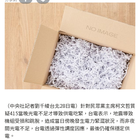
（中央社記者劉千綾台北28日電）針對民眾黨主席柯文哲質
疑415當晚光電不足才導致供電吃緊，台電表示，地震導致
機組受損和跳脫，造成當日傍晚發生電力緊澀狀況，而非夜
間光電不足，台電透過彈性調度因應，最後仍確保穩定供
電。