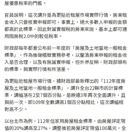
屋優惠稅率的門檻。
官員說明，這次調升是為更貼近租屋市場實際行情，房東租
金收入只要核實申報即可，事實上，絕大多數人申報的金額
都高於此標準，因此對誠實報稅的房東來說，基本上都可適
用囤房稅2.0中的較低稅率。
財政部每年都會公布前一年度的「房屋及土地當地一般租金
標準」，作為後端稽徵實務參考，以釐清房東申報的租金收
入是否合理、以及有無誠實申報，但外界反映，財政部頒布
的標準，與實際行情有所落差。
為更貼近租屋市場行情，據財政部最新釋出的「112年度房
屋及土地當地一般租金標準」，調升全台22縣市的計算標
準，調幅落在2至7個百分點，是睽違3年再次全面調升，且
與前一次、即109年全數調高1個百分點相比，這次調幅相
對高不少。
以台北市為例，112年住家用房屋租金標準，由房屋評定現
值的20%調高至27%，調整後若房屋評定現值100萬元，全