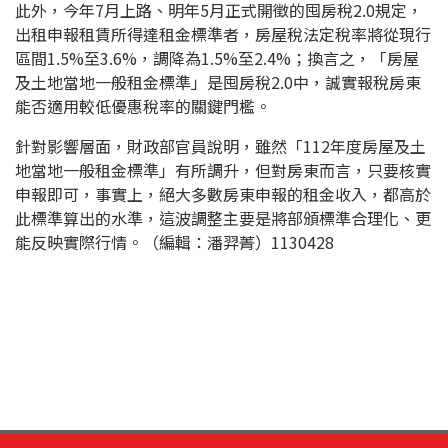
此外，今年7月上路、明年5月正式開徵的囤房稅2.0規定，
出租申報租賃所得達租金標準者，房屋稅法定稅率將從現行
區間1.5%至3.6%，調降為1.5%至2.4%；換言之，「房屋
及土地當地一般租金標準」是囤房稅2.0中，誠實報稅房東
能否適用較低優惠稅率的關鍵門檻。
針對影響層面，財政部官員說明，雖然「112年度房屋及土
地當地一般租金標準」有所調升，但對房東而言，只要核實
申報即可，事實上，絕大多數房東申報的租金收入，都高於
此標準算出的水準，這波調整主要是將部頒標準合理化、更
能反映實際行情。（編輯：潘羿菁）1130428