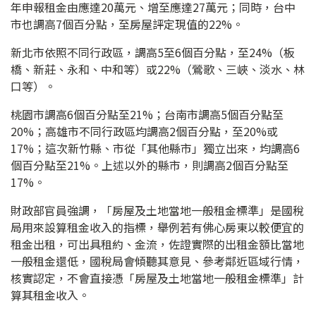
年申報租金由應達20萬元、增至應達27萬元；同時，台中
市也調高7個百分點，至房屋評定現值的22%。
新北市依照不同行政區，調高5至6個百分點，至24%（板
橋、新莊、永和、中和等）或22%（鶯歌、三峽、淡水、林
口等）。
桃園市調高6個百分點至21%；台南市調高5個百分點至
20%；高雄市不同行政區均調高2個百分點，至20%或
17%；這次新竹縣、市從「其他縣市」獨立出來，均調高6
個百分點至21%。上述以外的縣市，則調高2個百分點至
17%。
財政部官員強調，「房屋及土地當地一般租金標準」是國稅
局用來設算租金收入的指標，舉例若有佛心房東以較便宜的
租金出租，可出具租約、金流，佐證實際的出租金額比當地
一般租金還低，國稅局會傾聽其意見、參考鄰近區域行情，
核實認定，不會直接憑「房屋及土地當地一般租金標準」計
算其租金收入。