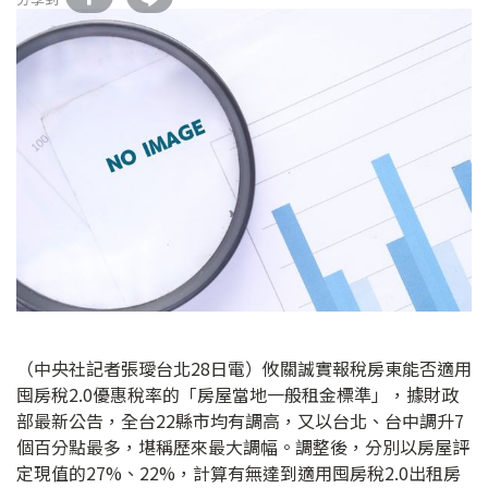
（中央社記者張璦台北28日電）攸關誠實報稅房東能否適用
囤房稅2.0優惠稅率的「房屋當地一般租金標準」，據財政
部最新公告，全台22縣市均有調高，又以台北、台中調升7
個百分點最多，堪稱歷來最大調幅。調整後，分別以房屋評
定現值的27%、22%，計算有無達到適用囤房稅2.0出租房