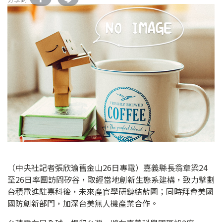
（中央社記者張欣瑜舊金山26日專電）嘉義縣長翁章梁24
至26日率團訪問矽谷，取經當地創新生態系建構，致力擘劃
台積電進駐嘉科後，未來產官學研鏈結藍圖；同時拜會美國
國防創新部門，加深台美無人機產業合作。