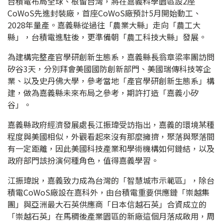
台積電布局全球、根留台灣，將在嘉義科學園區設2座
CoWoS先進封裝廠，首座CoWoS廠預計5月開始動工、
2028年量產。嘉義縣從過往「農業大縣」走向「農工大
縣」，台積電進駐後，更準備朝「農工科技大縣」發展。
為建構完整產官學研創新生態系，嘉義縣長翁章梁率團訪問
矽谷3天，分別拜會美國國防創新部門、美國瑞傳科技等企
業、以及史丹佛大學，參考當地「產官學研創新生態系」構
建，做為嘉義縣未來布局之參考，期許打造「嘉義小矽
谷」。
嘉義縣政府經濟發展處長江振瑋受訪指出，嘉義的環境某種
程度與美國相似，外觀看起來沒有那麼擁擠，聚落與聚落間
有一定距離，因此美國科技產業和學術機構如何鏈結，以及
政府部門該扮演何種角色，值得嘉義學習。
江振瑋說，嘉義致力成為台灣的「智慧城市示範區」，除台
積電CoWoS廠設在嘉科外，由台積電重要供應鏈「崇越集
團」與亞洲最大石英供應商「日本信越石英」合資成立的
「崇越石英」在馬稠後產業園區的新廠這個月落成啟用，周