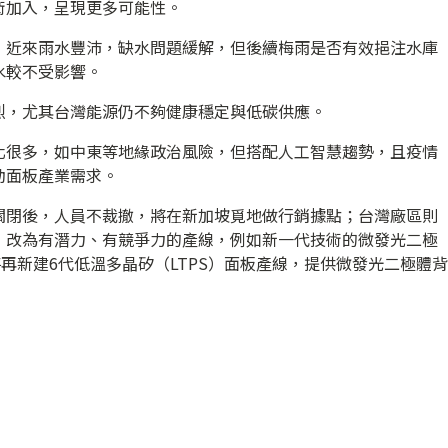
術加入，呈現更多可能性。
，近來雨水豐沛，缺水問題緩解，但後續梅雨是否有效挹注水庫
水較不受影響。
烈，尤其台灣能源仍不夠健康穩定與低碳供應。
化很多，如中東等地緣政治風險，但搭配人工智慧趨勢，且疫情
動面板產業需求。
關閉後，人員不裁撤，將在新加坡覓地做行銷據點；台灣廠區則
，改為有潛力、有競爭力的產線，例如新一代技術的微發光二極
，將再新建6代低溫多晶矽（LTPS）面板產線，提供微發光二極體背