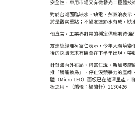
安全性，車用市場又有微發光二極體技
對於台灣面臨缺水、缺電，彭双浪表示
將是觀察重點；不過友達節水有成，缺
他直言，工業界對電的穩定供應期待強
友達總經理柯富仁表示，今年大環境變
後的採購需求有機會在下半年出現，帶
針對海內外布局，柯富仁說，新加坡廠
推「騰籠換鳥」，停止沒競爭力的產線
體（Micro LED）面板已在龍潭量產
板之用。（編輯：楊蘭軒）1130426