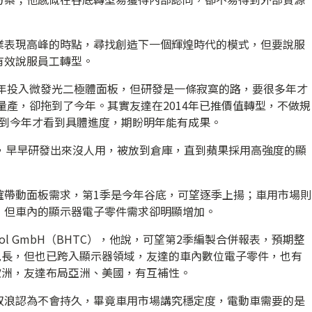
業表現高峰的時點，尋找創造下一個輝煌時代的模式，但要說服
有效說服員工轉型。
2年投入微發光二極體面板，但研發是一條寂寞的路，要很多年才
以量產，卻拖到了今年。其實友達在2014年已推價值轉型，不做規
，直到今年才看到具體進度，期盼明年能有成果。
為例，早早研發出來沒人用，被放到倉庫，直到蘋果採用高強度的顯
確帶動面板需求，第1季是今年谷底，可望逐季上揚；車用市場則
，但車內的顯示器電子零件需求卻明顯增加。
control GmbH（BHTC），他說，可望第2季編製合併報表，預期整
見長，但也已跨入顯示器領域，友達的車內數位電子零件，也有
歐洲，友達布局亞洲、美國，有互補性。
双浪認為不會持久，畢竟車用市場講究穩定度，電動車需要的是