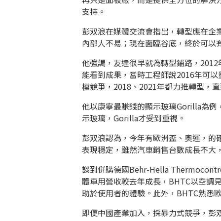
支持。
彭双浪在媒體交流會指出，轉型應在企
內部人不易；現在面臨谷底，終於可以
他強調，友達很早就為轉型鋪路，201
能看到成果，當時工程師說2016年可
模競爭，2018、2021年都力推轉型
他以康寧最賺錢的顯示玻璃Gorilla
示玻璃，Gorilla才受到重視。
彭双浪認為，今年有歐洲盃、奧運，的
表現穩定，雖然汽車銷售台數成長不大
談到併購德國Behr-Hella Thermo
體車用營收較去年成長，BHTC以空調
助於使用者的體驗。此外，BHTC熟悉
即便中國產業加入，採暴力式競爭，彭