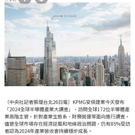
（中央社記者張璦台北26日電）KPMG安侯建業今天發布
「2024全球半導體產業大調查」，訪問全球172位半導體產
業高階主管，針對產業生態系、財務營運等面向進行調查，
儘管全球市場存在經濟逆風和地緣政治問題，仍有85%受訪
者認為2024年產業營收會持續穩步成長。