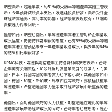
調查顯示，超過半數、約51%的受訪半導體產業高階主管表
示，今年預計減緩資本支出，及遞延投資研發，顯示受到全
球經濟高通膨、高利率的影響，經濟景氣表現疲弱，終端消
費復甦力尚未回暖。
儘管如此，調查也指出，半導體產業高階主管對於企業營收
成長幅度，仍抱持非常樂觀的態度，已有85%的受訪半導體
產業高階主管預估未來一年產業營收會成長，與去年的64%
的結果相比樂觀許多。
KPMG科技、媒體與電信產業主持會計師鄭安志表示，台灣
企業擁有尖端製程、IC設計及封裝產業高度的競爭力，而美
國、日本、韓國等國的業者實力也不容小覷，其他國家如中
國、德國、印度、新加坡、馬來西亞等政府，亦積極扶植半
導體產業，希望透過國家力量爭取到經濟發展中最重要的產
業。
他指出，面對他國政府的大力扶植、期望透過在地化的半導
體產業發展帶動經濟成長的同時，台灣業者也應思考，是否