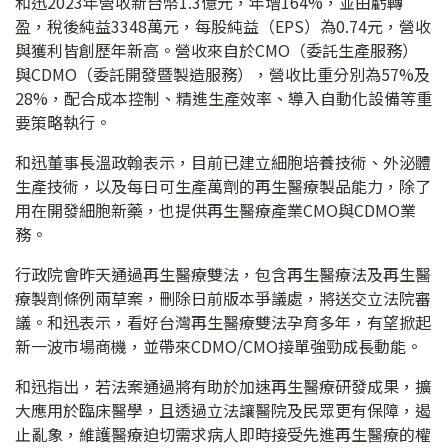
和迅2023年營收新台幣1.3億元，年增164%，並由虧轉
盈，稅後純益3348萬元，每股純益（EPS）為0.74元，營收
與獲利皆創歷年新高。營收來自於CMO（委託生產服務）
與CDMO（委託開發暨製造服務），營收比重分別為57%及
28%，配合成本控制、精進生產效率、導入自動化設備等重
要策略執行。
和迅董事長溫政翰表示，目前已建立細胞培養技術、外泌體
生產技術，以及每日可生產萬劑的再生醫療製品能力，除了
用在開發細胞新藥，也提供再生醫療產業CMO與CDMO業
務。
行政院會昨天通過再生醫療雙法，包含再生醫療法及再生醫
療製劑條例兩草案，刪除日前版本爭議處，將送交立法院審
議。和迅表示，看好台灣再生醫療雙法孕育多年，有望掀起
新一波市場商機，並帶來CDMO/CMO接單強勁成長動能。
和迅指出，若法案通過將有助於加速再生醫療研發成果，擴
大應用於臨床醫學，且透過立法讓醫院及民眾更有保障，遏
止亂象，維護醫療迫切需求病人即時接受先進再生醫療的權