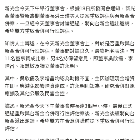
新光金今天下午舉行董事會，根據18日所發開會通知，新光
金董事暨新壽副董事長洪士琪等人提案重啟評估與台新金合
併案，一旦經今天董事會討論通過，將向台新金遞出邀請，
希望雙方重啟合併可行性評估。
知情人士轉述，在今天新光金董事會上，對於是否重啟與台
新金合併可行性評估，董事間討論良久，最終唱名表決，有
11名董事贊成此案，另4名持保留意見，即董事吳欣儒、李
增昌、賴慧敏及獨立董事許永明。
其中，吳欣儒及李增昌均認為時機不宜，主因辦理現金增資
在即，應避免影響增資達成，許永明則認為，研究合併對象
應擴及其他公股及民營金控。
據悉，新光金今天下午董事會時長達3個半小時，最後正式
通過重啟與台新金合併可行性評估案後，新光金後續將向台
新金遞出邀請，希望雙方在合意併購前提下重啟合併可行性
評估。