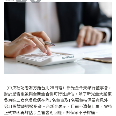
（中央社記者謝方娪台北26日電）新光金今天舉行董事會，
對於是否重啟與台新金合併可行性評估，除了新光金大股東
吳東進二女兒吳欣儒在內3名董事及1名獨董持保留意見外，
另11票贊成通過提案。台新金表示，目前不清楚此事，會待
正式來函再評估；金管會則回應，對個案不予評論。