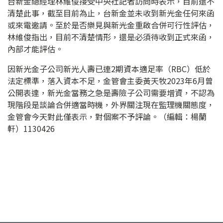
台新金總經理林維俊接受中央社記者訪問時表示，目前還不
清楚此事，截至目前為止，台新金並未收到新光金任何來函
或來電邀請。至於是否樂見與新光金重啟合併可行性評估，
林維俊指出，目前不清楚情形，還是必須待收到正式來函，
內部才能評估。
因新光金子公司新光人壽已連2期資本適足率（RBC）低於
法定標準，落入資本不足，金管會主委黃天牧2023年6月曾
公開表達，新光金當務之急是壽險子公司需要增資，不認為
現階段是談論合併適當時機，外界關注現在監理機關態度，
金管會今天對此僅表示，對個案不予評論。（編輯：楊蘭
軒）1130426