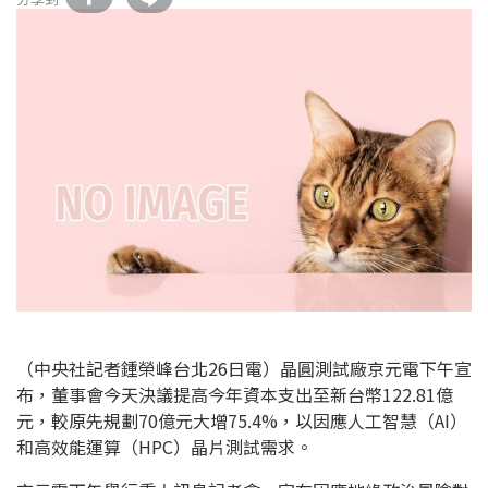
（中央社記者鍾榮峰台北26日電）晶圓測試廠京元電下午宣
布，董事會今天決議提高今年資本支出至新台幣122.81億
元，較原先規劃70億元大增75.4%，以因應人工智慧（AI）
和高效能運算（HPC）晶片測試需求。