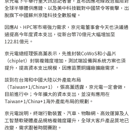
京元電下午舉行重大訊息記者會，宣布因應地緣政治風險對
全球半導體供應鏈、以及美中科技戰對中國禁令等衝擊，出
脫旗下中國蘇州京隆科技全數股權。
因應AI、HPC等市場強力需求，京元電董事會今天也決議通
過提高今年度資本支出，從新台幣70億元大幅增加至
122.81億元。
京元電總經理張高薰表示，先進封裝CoWoS和小晶片
（chiplet）封裝複雜度增加，測試端設備與系統方案也須
提升，提高資本支出規模，因應苗栗銅鑼廠擴廠需求。
談到在台灣和中國大陸以外產能布局
（Taiwan+1/China+1），張高薰透露，京元電一定會做，
目前進行中；今年擴大的資本支出，並沒有應用在
Taiwan+1/China+1海外產能布局的規劃。
京元電說明，終端行動裝置、汽車、物聯網、高效運算及人
工智慧軟硬體產品規格複雜度躍升，全球大客戶產品質地已
改變，需求跟著時間賽跑。