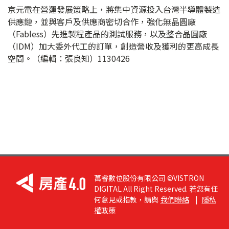
京元電在營運發展策略上，將集中資源投入台灣半導體製造
供應鏈，並與客戶及供應商密切合作，強化無晶圓廠
（Fabless）先進製程產品的測試服務，以及整合晶圓廠
（IDM）加大委外代工的訂單，創造營收及獲利的更高成長
空間。（編輯：張良知）1130426
萬睿數位股份有限公司 ©VISTRON
DIGITAL All Right Reserved. 若您有任
何意見或指教，請與
我們聯絡
|
隱私
權政策