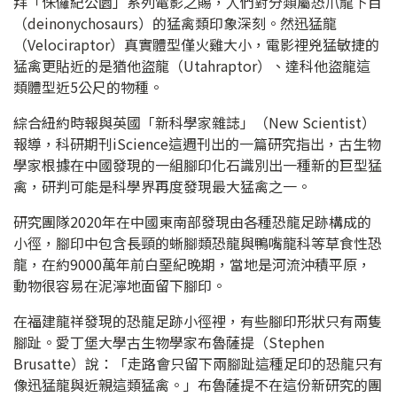
拜「侏儸紀公園」系列電影之賜，人們對分類屬恐爪龍下目
（deinonychosaurs）的猛禽類印象深刻。然迅猛龍
（Velociraptor）真實體型僅火雞大小，電影裡兇猛敏捷的
猛禽更貼近的是猶他盜龍（Utahraptor）、達科他盜龍這
類體型近5公尺的物種。
綜合紐約時報與英國「新科學家雜誌」（New Scientist）
報導，科研期刊iScience這週刊出的一篇研究指出，古生物
學家根據在中國發現的一組腳印化石識別出一種新的巨型猛
禽，研判可能是科學界再度發現最大猛禽之一。
研究團隊2020年在中國東南部發現由各種恐龍足跡構成的
小徑，腳印中包含長頸的蜥腳類恐龍與鴨嘴龍科等草食性恐
龍，在約9000萬年前白堊紀晚期，當地是河流沖積平原，
動物很容易在泥濘地面留下腳印。
在福建龍祥發現的恐龍足跡小徑裡，有些腳印形狀只有兩隻
腳趾。愛丁堡大學古生物學家布魯薩提（Stephen
Brusatte）說：「走路會只留下兩腳趾這種足印的恐龍只有
像迅猛龍與近親這類猛禽。」布魯薩提不在這份新研究的團