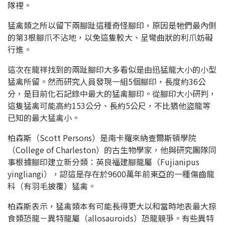
隊裡。
猛禽類之所以留下兩腳趾這種奇怪腳印，原因是牠們最內側
的第3根腳爪不沾地，以免這隻較大、呈彎曲狀的利爪妨礙
行進。
這次在龍祥找到的兩趾腳印大多看似是由迅猛龍大小的小型
猛禽所留。然而研究人員發現一組5個腳印，長度約36公
分，是目前化石記錄中最大的猛禽腳印。從腳印大小研判，
這隻猛禽可能高約153公分、長約5公尺，不比猶他盜龍等
已知的最大猛禽小。
柏森斯（Scott Persons）是南卡羅來納查爾斯頓學院
（College of Charleston）的古生物學家，他與研究團隊同
事根據腳印建立新分類：英良福建腳龍屬（Fujianipus
yingliangi），認這是存在於9600萬年前東亞的一種傷齒龍
科（有羽毛披覆）猛禽。
柏森斯表示，猛禽類本有可能長得更大以和當時地表最大掠
食類恐龍－異特龍屬（allosauroids）恐龍競爭。有些異特