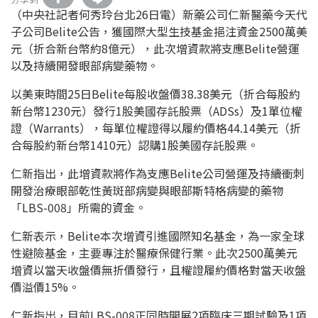
（中央社記者何秀玲台北26日電）新藥公司仁新醫藥今天代
子公司Belite公告，獲國際大型生技基金挹注資金2500萬美
元（折合新台幣約8億元），此次增資款將支應Belite營運
以及持續開發眼部病變藥物。
以美東時間25日Belite每股收盤價38.38美元（折合每股約
新台幣1230元）發行1股美國存託股票（ADSs）及1單位權
證（Warrants），每單位權證得以履約價格44.14美元（折
合每股約新台幣1410元）認購1股美國存託股票。
仁新指出，此增資款將作為支應Belite公司營運及持續衝刺
開發治療眼部乾性黃斑部病變與眼部斯特格病變的藥物
「LBS-008」所需的資金。
仁新表示，Belite本次增資引進國際知名基金，為一家全球
性避險基金，主要專注於醫療保健行業。此次2500萬美元
增資以當天收盤價無折價發行，且權證履約價格對當天收盤
價溢價15%。
仁新指出，目前LBS-008正同時開展2項臨床三期試驗及1項