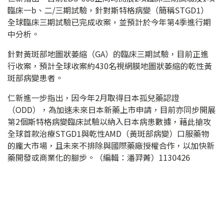
臨床一b、二/三期試驗，針對斯特格病變（簡稱STGD1）
全球臨床三期試驗已完成收案，並預計於今年第4季進行期
中分析。
針對黃斑部地圖狀萎縮（GA）的臨床三期試驗，目前正進
行收案，預計全球收案約430名視網膜地圖狀萎縮的乾性黃
斑部病變患者。
仁新進一步指出，因今年2月取得日本孤兒藥認證
（ODD），為加速未來日本新藥上市申請，目前亦同步開展
第2個斯特格病變臨床試驗以納入日本病患數據，藉此搶攻
全球首款治療STGD1與乾性AMD（黃斑部病變）口服藥物
的龐大市場，且未來不排除與國際藥廠授權合作，以加快新
藥開發或商業化的腳步。（編輯：潘羿菁）1130426