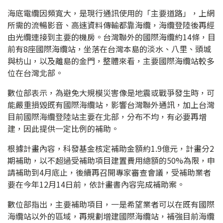
海底電纜因頻寬大，是現行通訊使用的「主要道路」，上網
所需的流暢影音、高速資料傳輸都靠海纜，海纜登陸後再經
由光纜連接到主要的機房。台灣聯外的國際海纜約14條，目
前有8座國際海纜站，坐落在台灣本島的淡水、八里、頭城
與枋山，以及離島的金門，整體來看，主要國際海纜站較多
位在台灣北部。
數位部表示，為避免大規模災害像是地震或戰爭發生時，可
能嚴重損毀既有國際海纜站，影響台灣聯外通訊，加上台灣
目前國際海纜登陸站主要在北部，分布不均，有必要再增
建，因此提供一定比例的補助。
根據計畫內容，科發基金核定補助金額約1.9億元，計畫分2
期補助，以不超過受補助項目建置費用總額的50%為限，申
請補助到4月底止，後續再召開專家審查會議，受補助業者
要在今年12月14日前，依計畫書內容完成補助案。
數位部指出，主要補助項目，一是希望業者可以在既有國際
海纜站以外的區域，再規劃增建國際海纜站，補強目前海纜