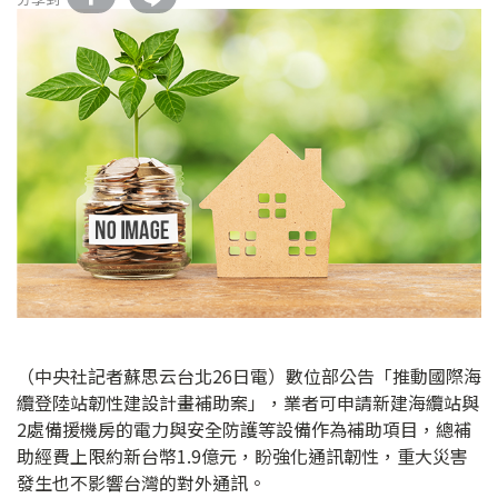
（中央社記者蘇思云台北26日電）數位部公告「推動國際海
纜登陸站韌性建設計畫補助案」，業者可申請新建海纜站與
2處備援機房的電力與安全防護等設備作為補助項目，總補
助經費上限約新台幣1.9億元，盼強化通訊韌性，重大災害
發生也不影響台灣的對外通訊。