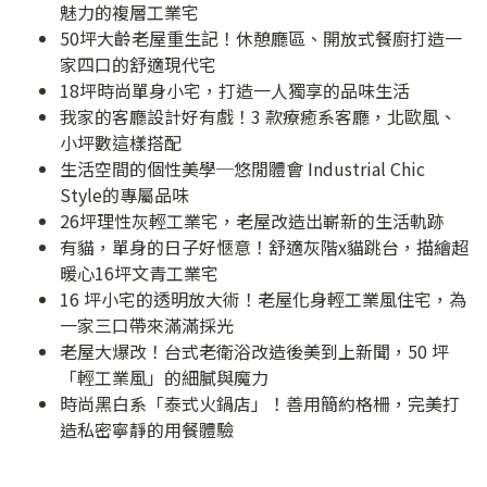
魅力的複層工業宅
50坪大齡老屋重生記！休憩廳區、開放式餐廚打造一
家四口的舒適現代宅
18坪時尚單身小宅，打造一人獨享的品味生活
我家的客廳設計好有戲！3 款療癒系客廳，北歐風、
小坪數這樣搭配
生活空間的個性美學─悠閒體會 Industrial Chic
Style的專屬品味
26坪理性灰輕工業宅，老屋改造出嶄新的生活軌跡
有貓，單身的日子好愜意！舒適灰階x貓跳台，描繪超
暖心16坪文青工業宅
16 坪小宅的透明放大術！老屋化身輕工業風住宅，為
一家三口帶來滿滿採光
老屋大爆改！台式老衛浴改造後美到上新聞，50 坪
「輕工業風」的細膩與魔力
時尚黑白系「泰式火鍋店」！善用簡約格柵，完美打
造私密寧靜的用餐體驗