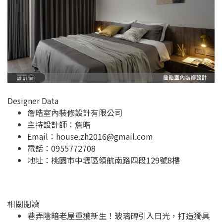
Designer Data
詹晧室內裝修設計有限公司
主持設計師：詹晧
Email：
house.zh2016@gmail.com
電話：0955772708
地址：
桃園市中壢區領航南路四段129號8樓
相關閱讀
巷弄陰暗老屋重獲新生！玻璃磚引入日光，打造獨具