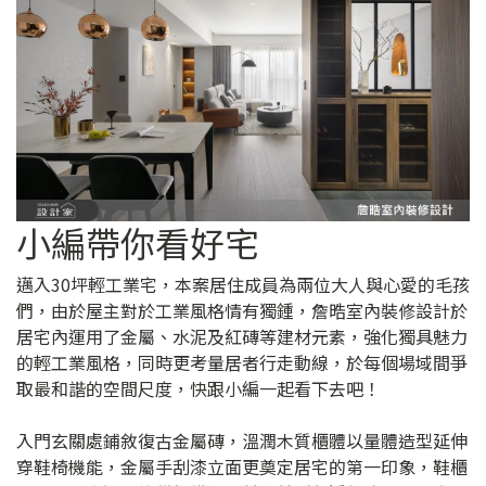
小編帶你看好宅
邁入30坪輕工業宅，本案居住成員為兩位大人與心愛的毛孩
們，由於屋主對於工業風格情有獨鍾，詹晧室內裝修設計於
居宅內運用了金屬、水泥及紅磚等建材元素，強化獨具魅力
的輕工業風格，同時更考量居者行走動線，於每個場域間爭
取最和諧的空間尺度，快跟小編一起看下去吧！
入門玄關處鋪敘復古金屬磚，溫潤木質櫃體以量體造型延伸
穿鞋椅機能，金屬手刮漆立面更奠定居宅的第一印象，鞋櫃