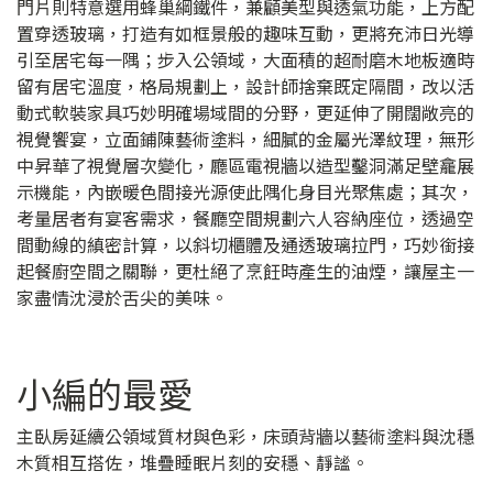
門片則特意選用蜂巢綱鐵件，兼顧美型與透氣功能，上方配
置穿透玻璃，打造有如框景般的趣味互動，更將充沛日光導
引至居宅每一隅；步入公領域，大面積的超耐磨木地板適時
留有居宅溫度，格局規劃上，設計師捨棄既定隔間，改以活
動式軟裝家具巧妙明確場域間的分野，更延伸了開闊敞亮的
視覺饗宴，立面鋪陳藝術塗料，細膩的金屬光澤紋理，無形
中昇華了視覺層次變化，廳區電視牆以造型鑿洞滿足壁龕展
示機能，內嵌暖色間接光源使此隅化身目光聚焦處；其次，
考量居者有宴客需求，餐廳空間規劃六人容納座位，透過空
間動線的縝密計算，以斜切櫃體及通透玻璃拉門，巧妙銜接
起餐廚空間之關聯，更杜絕了烹飪時產生的油煙，讓屋主一
家盡情沈浸於舌尖的美味。
小編的最愛
主臥房延續公領域質材與色彩，床頭背牆以藝術塗料與沈穩
木質相互搭佐，堆疊睡眠片刻的安穩、靜謐。