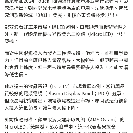
富采參加2024 Touch Taiwan智慧顯示展並舉行記者會，彭
双浪指出，朝向以光電半導體為主的車用、先進顯示、智慧
感測及新領域「3加1」發展，非核心事業將逐步退出。
彭双浪看好車用市場，除LED照明、車載顯示面板背光源之
外，新一代顯示面板技術微發光二極體（MicroLED）也是
契機。
面對中國跟進投入微發光二極體技術，他坦言，雖有競爭壓
力，但目前台廠已進入量產階段，大幅領先，即便將來中國
也會趕上進度，但一種技術就是需要很多人投入，才能大幅
降低售價。
他以過去的液晶電視（LCD TV）市場發展為例，當初與品
質較好的電漿電視（Plasma Display Panel；PDP）競爭，
但液晶電視卻勝出，讓電漿電視退出市場，原因就是有很多
人投入這個領域，讓售價大幅下降。
針對媒體報導，蘋果取消艾邁斯歐司朗（AMS Osram）的
MicroLED手錶開發，彭双浪重申，這不代表蘋果放棄