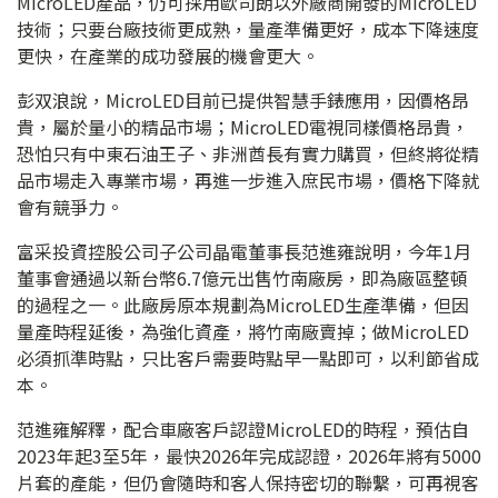
MicroLED產品，仍可採用歐司朗以外廠商開發的MicroLED
技術；只要台廠技術更成熟，量產準備更好，成本下降速度
更快，在產業的成功發展的機會更大。
彭双浪說，MicroLED目前已提供智慧手錶應用，因價格昂
貴，屬於量小的精品市場；MicroLED電視同樣價格昂貴，
恐怕只有中東石油王子、非洲酋長有實力購買，但終將從精
品市場走入專業市場，再進一步進入庶民市場，價格下降就
會有競爭力。
富采投資控股公司子公司晶電董事長范進雍說明，今年1月
董事會通過以新台幣6.7億元出售竹南廠房，即為廠區整頓
的過程之一。此廠房原本規劃為MicroLED生產準備，但因
量產時程延後，為強化資產，將竹南廠賣掉；做MicroLED
必須抓準時點，只比客戶需要時點早一點即可，以利節省成
本。
范進雍解釋，配合車廠客戶認證MicroLED的時程，預估自
2023年起3至5年，最快2026年完成認證，2026年將有5000
片套的產能，但仍會隨時和客人保持密切的聯繫，可再視客