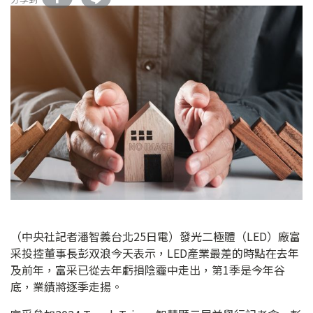
（中央社記者潘智義台北25日電）發光二極體（LED）廠富
采投控董事長彭双浪今天表示，LED產業最差的時點在去年
及前年，富采已從去年虧損陰霾中走出，第1季是今年谷
底，業績將逐季走揚。