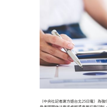
（中央社記者謝方娪台北25日電）為
參考國際做法要求虛擬資產業採登記制