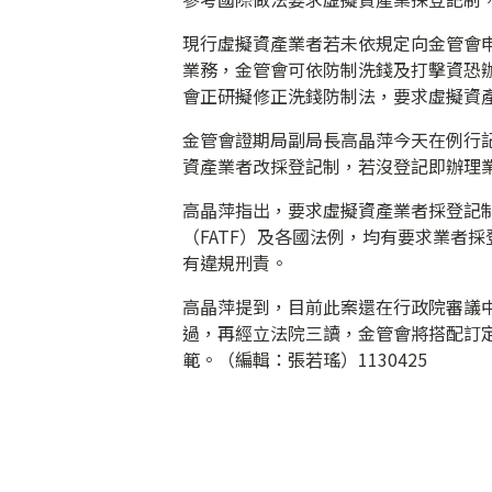
現行虛擬資產業者若未依規定向金管會
業務，金管會可依防制洗錢及打擊資恐辦
會正研擬修正洗錢防制法，要求虛擬資
金管會證期局副局長高晶萍今天在例行
資產業者改採登記制，若沒登記即辦理
高晶萍指出，要求虛擬資產業者採登記
（FATF）及各國法例，均有要求業者
有違規刑責。
高晶萍提到，目前此案還在行政院審議
過，再經立法院三讀，金管會將搭配訂
範。（編輯：張若瑤）1130425