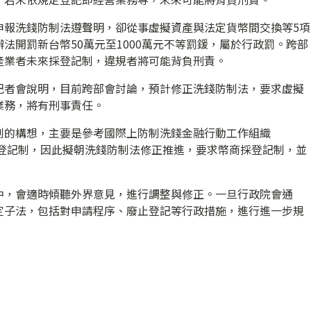
申報洗錢防制法遵聲明，卻從事虛擬資產與法定貨幣間交換等5項
法開罰新台幣50萬元至1000萬元不等罰鍰，屬於行政罰。跨部
產業者未來採登記制，違規者將可能背負刑責。
記者會說明，目前跨部會討論，預計修正洗錢防制法，要求虛擬
業務，將有刑事責任。
制的構想，主要是參考國際上防制洗錢金融行動工作組織
採登記制，因此擬朝洗錢防制法修正推進，要求幣商採登記制，並
中，會適時傾聽外界意見，進行調整與修正。一旦行政院會通
定子法，包括對申請程序、廢止登記等行政措施，進行進一步規