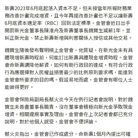
新壽2023年6月底起落入資本不足，但未按當年所報財務業
務改善計畫完成增資，且今年再提改善計畫也不足以讓新壽
6月底資本適足率（RBC）回到法定標準，金管會近日出手
開罰新光金董事長陳淮舟及新壽董事長魏寶生減薪1年，並
糾正新光金、禁止新壽新增與利害關係人授信或其他交易。
魏寶生隨後發布聲明槓上金管會，他質疑，在新光金未有具
體現增新壽時程前，何能訂出新壽具體現金增資時程。金管
會命新壽調降他薪資，如何有助行政目的達成，有符合行政
行為應選擇對人民權益損害最少的比例原則要求嗎，能達到
金管會所要求的目的嗎。假設易地而處，金管會有哪位人士
能做得更好。
金管會保險局副局長蔡火炎今天在例行記者會說明，對於魏
寶生未善盡董事長職責，沒在董事會積極向新光金爭取現金
增資，相關違規事實及理由，金管會在上次記者會都已充分
說明，對於他個人感受，金管會不便評論。
蔡火炎指出，金管會已作成處分，命新壽1個月內提出可確