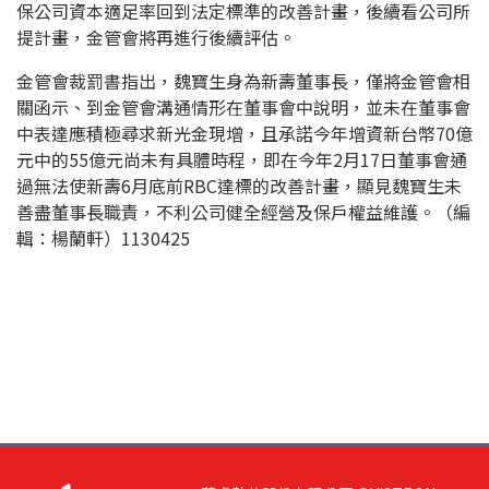
保公司資本適足率回到法定標準的改善計畫，後續看公司所
提計畫，金管會將再進行後續評估。
金管會裁罰書指出，魏寶生身為新壽董事長，僅將金管會相
關函示、到金管會溝通情形在董事會中說明，並未在董事會
中表達應積極尋求新光金現增，且承諾今年增資新台幣70億
元中的55億元尚未有具體時程，即在今年2月17日董事會通
過無法使新壽6月底前RBC達標的改善計畫，顯見魏寶生未
善盡董事長職責，不利公司健全經營及保戶權益維護。（編
輯：楊蘭軒）1130425