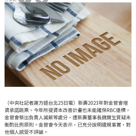
（中央社記者謝方娪台北25日電）新壽2023年對金管會增
資承諾跳票，今年所提資本改善計畫也未能確保RBC達標，
金管會祭出負責人減薪等處分，遭新壽董事長魏寶生質疑未
衡酌比例原則。金管會今天表示，已充分說明違規事實，對
他個人感受不評論。