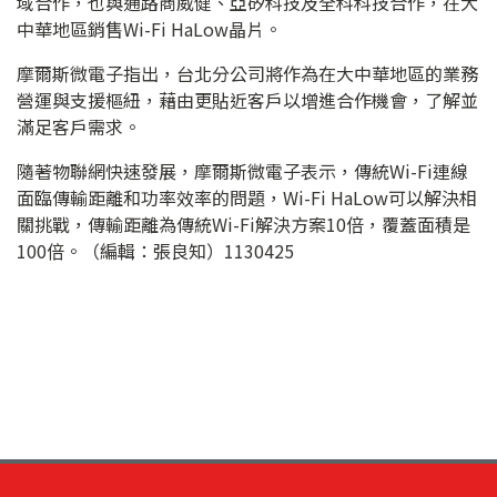
域合作，也與通路商威健、亞矽科技及全科科技合作，在大
中華地區銷售Wi-Fi HaLow晶片。
摩爾斯微電子指出，台北分公司將作為在大中華地區的業務
營運與支援樞紐，藉由更貼近客戶以增進合作機會，了解並
滿足客戶需求。
隨著物聯網快速發展，摩爾斯微電子表示，傳統Wi-Fi連線
面臨傳輸距離和功率效率的問題，Wi-Fi HaLow可以解決相
關挑戰，傳輸距離為傳統Wi-Fi解決方案10倍，覆蓋面積是
100倍。（編輯：張良知）1130425