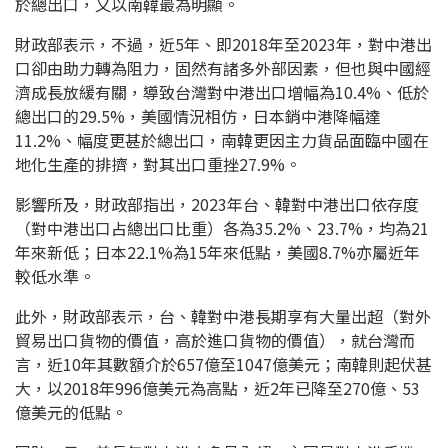
於總出口，又以南韓最為明顯。
財政部表示，不過，近5年、即2018年至2023年，對中港出
口卻由助力轉為阻力，固然有諸多外部因素，但也與中國經
濟成長放緩有關，導致台灣對中港出口增幅為10.4%、低於
總出口的29.5%，美國情況相仿，日本銷中港降幅達
11.2%、幅度更甚於總出口，南韓更因主力貨品面臨中國在
地化生產的排擠，對其出口重挫27.9%。
影響所及，財政部指出，2023年台、韓對中港出口依存度
（對中港出口占總出口比重）各為35.2%、23.7%，均為21
年來新低；日本22.1%為15年來低點，美國8.7%亦屬近年
較低水準。
此外，財政部表示，台、韓對中港長期享有大量出超（對外
貿易出口貨物的價值，高於進口貨物的價值），就台灣而
言，近10年其數額介於657億至1047億美元；南韓則起伏甚
大，以2018年996億美元為高點，近2年已降至270億、53
億美元的低點。