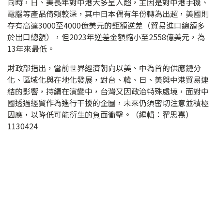
同時，日、美長年對中港大多呈入超，主因是對中港手機、
電腦等產品倚賴較深，其中日本偶有年份轉為出超，美國則
存有高達3000至4000億美元的鉅額逆差（貿易進口總額多
於出口總額），但2023年逆差金額縮小至2558億美元，為
13年來最低。
財政部指出，當前世界經濟朝向以美、中為首的供應鏈分
化、區域化與在地化發展，對台、韓、日、美與中港貿易連
結的影響，持續在演變中，台灣又因政治特殊處境，面對中
國透過經貿作為進行干擾的企圖，未來仍須密切注意並積極
因應，以降低可能衍生的負面衝擊。（編輯：翟思嘉）
1130424