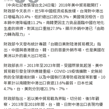
（中央社記者張璦台北24日電）2018年美中貿易戰開打，
財政部今天表示，近5年中國經濟成長放緩，台灣對中港出
口增幅為10.4%、低於總出口的29.5%，美國情況相仿，日
本銷中港降幅達11.2%，南韓更因主力貨品面臨中國在地化
生產的排擠，對其出口重挫27.9%，顯示外銷中港已「由助
力轉為阻力」。
財政部今天發布統計專題「台韓日美對陸港貿易概況」指
出，中國與香港居台、韓、日的首要外銷市場，也是美國在
美洲以外的最大出口地區。
財政部表示，2013年至2023年間，受國際景氣起落、美中
貿易戰引發全球供應鏈重組，COVID-19疫情擴散、史無前
例的全球邊境封鎖，以及中國執行清零防疫政策等影響，10
年累計以南韓對中港出口衰退13.6%最弱，日本也減
4.7%，台、美則分別增21.5%、7%。
財政部指出，若以美中貿易戰為界點，切分前、後5年觀
察，2013年至2018年間，台、韓、日對中港出口表現均優