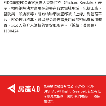
FIDO聯盟FDO專案負責人克斯拉克（Richard Kerslake）表
示，物聯網解決方案現在部署在各式場域場域，包括工廠、
醫院與一般店家等，所有物聯網裝置都被「上線」到管理平
台。FDO技術標準，可以避免過去需要用預設密碼來啟用裝
置，以及人為介入調校的資安風險等。（編輯：黃國倫）
1130424
萬睿數位股份有限公司 ©VISTRON
DIGITAL All Right Reserved. 若您有任
何意見或指教，請與
我們聯絡
|
隱私
權政策