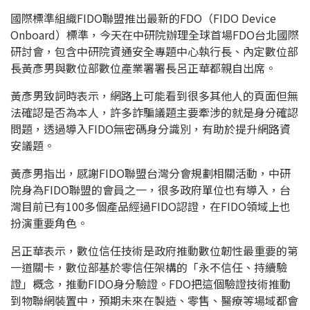
國際標準組織FIDO聯盟推出最新的FDO（FIDO Device
Onboard）標準，今天在中研院辦理全球首場FDO台北國際
研討會，包含中研院資通安全專題中心執行長、內定數位部
長黃彥男與數位部數位產業署署長呂正華都親自出席。
黃彥男致詞時表示，網路上可能看到很多其他人的頁面但無
法確認是否為本人，許多詐騙議題主要牽涉的就是身分確認
問題，透過導入FIDO無密碼身分識別，有助於提升網路資
安議題。
黃彥男指出，感謝FIDO聯盟台灣分會規劃相關活動，中研
院身為FIDO聯盟的會員之一，很多政府單位也有導入，台
灣目前已有100多個產品經過FIDO認證，在FIDO領域上也
扮演重要角色。
呂正華表示，數位信任技術是政府推動數位韌性最重要的第
一道關卡，數位部基於零信任架構的「永不信任、持續驗
證」概念，推動FIDO身分驗證。FDO把這個驗證技術推動
到物聯網裝置中，預期未來在製造、零售、醫療等場域都會