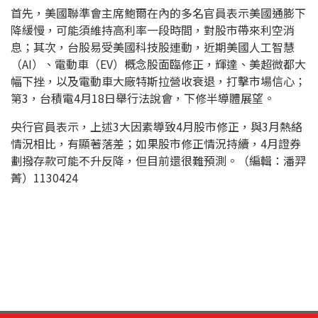
首先，美國聯準會主席鮑爾在內的多名官員表示美國通膨下
降緩慢，可能須維持高利率一段時間，對股市帶來利空消
息；其次，台股易受美國科技股連動，近期美國人工智慧
（AI）、電動車（EV）概念股面臨修正，輝達、美超微都大
幅下挫，以及電動車大廠特斯拉營收衰退，打擊市場信心；
第3，台積電4月18日舉行法說會，下修半導體展望。
央行官員表示，上述3大因素導致4月股市修正，與3月熱絡
情況相比，有顯著落差；如果股市修正情況持續，4月證券
劃撥存款可能不升反降，但目前還很難預測。（編輯：潘羿
菁）1130424