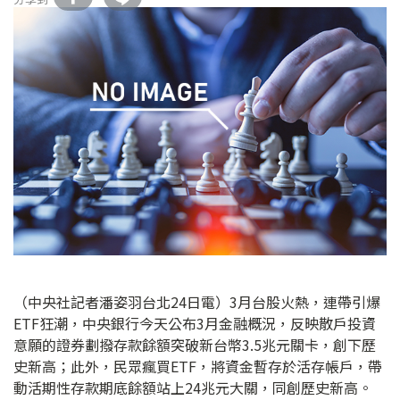
（中央社記者潘姿羽台北24日電）3月台股火熱，連帶引爆
ETF狂潮，中央銀行今天公布3月金融概況，反映散戶投資
意願的證券劃撥存款餘額突破新台幣3.5兆元關卡，創下歷
史新高；此外，民眾瘋買ETF，將資金暫存於活存帳戶，帶
動活期性存款期底餘額站上24兆元大關，同創歷史新高。