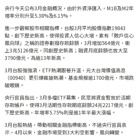
央行今天公布3月金融概況，由於外資淨匯入，M1B及M2年
增率分別升至5.38%及6.15%。
進一步觀察股市相關指標，台股3月平均股價指數19843
點、創下歷史新高，使得投資人信心大增。素有「散戶信心
風向球」之稱的證券劃撥存款餘額，3月增加564億元、衝
上3兆5126億元，同創歷史新高；融資月底餘額也放大至
3790億元，為逾13年新高。
3月台股強強滾，ETF熱潮跟著升溫，元大台灣價值高息
（00940）更引爆瘋搶熱潮，基金規模逾1700億元，市場跌
破眼鏡。
央行官員指出，3月多檔ETF募集，民眾將資金暫放於活期
存款帳戶，使得3月活期性存款期底餘額24兆2217億元、創
下歷史新高，年增率5.75%則是逾1年半最大漲幅。
3月台股熱絡，帶動相關金融指標衝高，不過央行官員表
示，4月以來，金融市場受到3大利空影響，風向轉變。