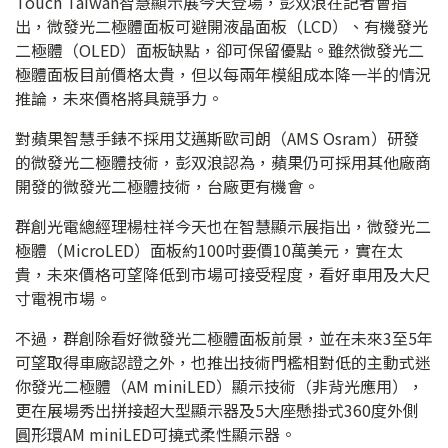
Touch Taiwan智慧顯示展今天登場，彭双浪在記者會指
出，微發光二極體面板可避開液晶面板（LCD）、有機發光
二極體（OLED）面板缺點，卻可保留優點。雖然微發光二
極體面板目前價格太貴，但以每兩年模組成本降一半的情況
推論，未來價格將具競爭力。
對蘋果智慧手錶不採用艾邁斯歐司朗（AMS Osram）研發
的微發光二極體技術，彭双浪認為，蘋果仍可採用其他廠商
開發的微發光二極體技術，台廠更有機會。
群創光電總經理楊柱祥今天也在智慧顯示展指出，微發光二
極體（MicroLED）面板約100吋要價10萬美元，實在太
貴，未來價格可望降低到市場可接受程度，看好車用及大尺
寸電視市場。
不過，群創除看好微發光二極體面板前景，並在未來3至5年
可望取得車廠認證之外，也推出技術門檻相對低的主動式迷
你發光二極體（AM miniLED）顯示技術（非背光應用），
更在展場秀出拼接超大型顯示器及5大座懸掛式360度外側
圓形環AM miniLED可撓式柔性顯示器。