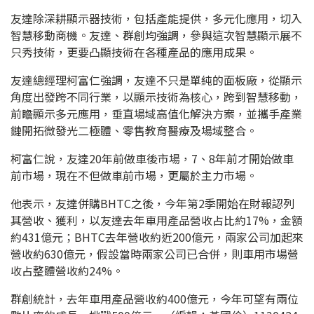
友達除深耕顯示器技術，包括產能提供，多元化應用，切入
智慧移動商機。友達、群創均強調，參與這次智慧顯示展不
只秀技術，更要凸顯技術在各種產品的應用成果。
友達總經理柯富仁強調，友達不只是單純的面板廠，從顯示
角度出發跨不同行業，以顯示技術為核心，跨到智慧移動，
前瞻顯示多元應用，垂直場域高值化解決方案，並攜手產業
鏈開拓微發光二極體、零售教育醫療及場域整合。
柯富仁說，友達20年前做車後市場，7、8年前才開始做車
前市場，現在不但做車前市場，更屬於主力市場。
他表示，友達併購BHTC之後，今年第2季開始在財報認列
其營收、獲利，以友達去年車用產品營收占比約17%，金額
約431億元；BHTC去年營收約近200億元，兩家公司加起來
營收約630億元，假設當時兩家公司已合併，則車用市場營
收占整體營收約24%。
群創統計，去年車用產品營收約400億元，今年可望有兩位