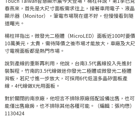
Touch Taiwan智慧顯示展今天登場，楊柱祥說，第1季已見
春燕來，首先是大尺寸面板需求往上，接著車用電子、液晶
顯示器（Monitor），筆電市場現在還不好，但慢慢看到隧
道曙光。
楊柱祥指出，微發光二極體（MicroLED）面板近100吋要價
10萬美元，太貴，需待降價之後市場才能放大，車廠及大尺
寸電視面板都是熱門市場。
說到產線的重新再利用，他說，台南3.5代舊線投入先進封
裝製程，竹南的3.5代線做迷你發光二極體或微發光二極體
背板，若尺寸進一步放大，可採用6代低溫多晶矽面板產
線，4代線做X光用面板。
對於關閉的南京廠，他坦言不排除原廠搭配設備出售，也可
能僅出售廠房，也不排除其他各種可能。（編輯：張均懋）
1130424