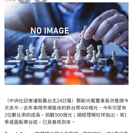
（中央社記者潘智義台北24日電）群創光電董事長洪進揚今
天表示，去年車用市場營收約新台幣400億元，今年可望有
2位數比率的成長，挑戰500億元；總經理楊柱祥指出，第1
季是面板業谷底，已見春燕到來。