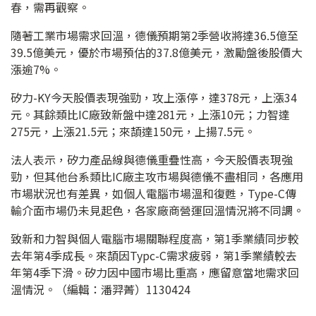
春，需再觀察。
隨著工業市場需求回溫，德儀預期第2季營收將達36.5億至
39.5億美元，優於市場預估的37.8億美元，激勵盤後股價大
漲逾7%。
矽力-KY今天股價表現強勁，攻上漲停，達378元，上漲34
元。其餘類比IC廠致新盤中達281元，上漲10元；力智達
275元，上漲21.5元；來頡達150元，上揚7.5元。
法人表示，矽力產品線與德儀重疊性高，今天股價表現強
勁，但其他台系類比IC廠主攻市場與德儀不盡相同，各應用
市場狀況也有差異，如個人電腦市場溫和復甦，Type-C傳
輸介面市場仍未見起色，各家廠商營運回溫情況將不同調。
致新和力智與個人電腦市場關聯程度高，第1季業績同步較
去年第4季成長。來頡因Typc-C需求疲弱，第1季業績較去
年第4季下滑。矽力因中國市場比重高，應留意當地需求回
溫情況。（編輯：潘羿菁）1130424