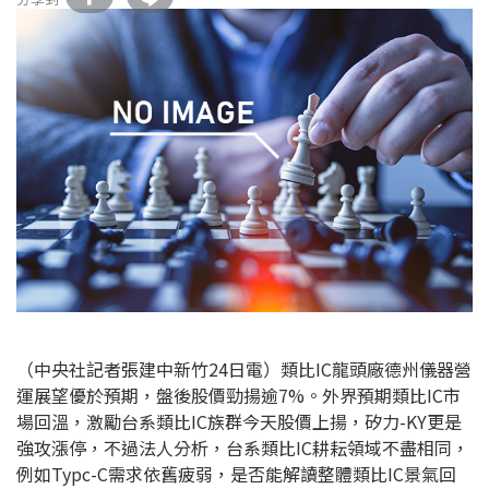
（中央社記者張建中新竹24日電）類比IC龍頭廠德州儀器營
運展望優於預期，盤後股價勁揚逾7%。外界預期類比IC市
場回溫，激勵台系類比IC族群今天股價上揚，矽力-KY更是
強攻漲停，不過法人分析，台系類比IC耕耘領域不盡相同，
例如Typc-C需求依舊疲弱，是否能解讀整體類比IC景氣回