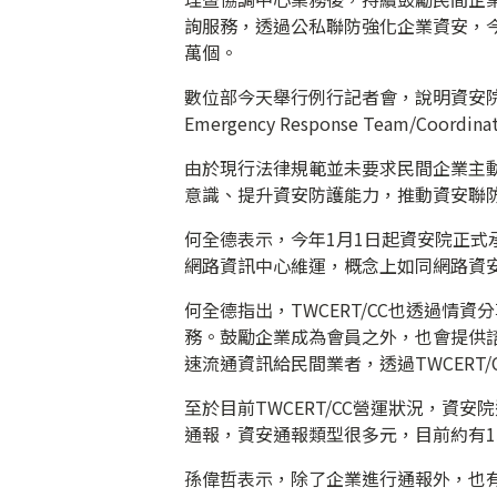
詢服務，透過公私聯防強化企業資安，今
萬個。
數位部今天舉行例行記者會，說明資安院承接
Emergency Response Team/Coord
由於現行法律規範並未要求民間企業主
意識、提升資安防護能力，推動資安聯
何全德表示，今年1月1日起資安院正
網路資訊中心維運，概念上如同網路資安
何全德指出，TWCERT/CC也透過
務。鼓勵企業成為會員之外，也會提供
速流通資訊給民間業者，透過TWCERT
至於目前TWCERT/CC營運狀況，資
通報，資安通報類型很多元，目前約有1
孫偉哲表示，除了企業進行通報外，也