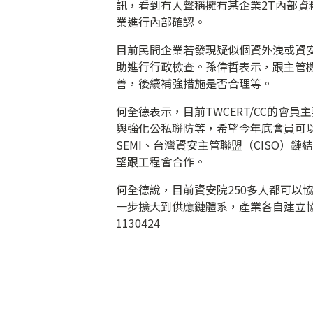
訊，看到有人聲稱擁有某企業2T內部資料
業進行內部確認。
目前民間企業若發現疑似個資外洩或資安
助進行行政檢查。孫偉哲表示，跟主管
善，後續補強措施是否合理等。
何全德表示，目前TWCERT/CC的
與強化公私聯防等，希望今年底會員可
SEMI、台灣資安主管聯盟（CISO
望跟工程會合作。
何全德說，目前資安院250多人都可以協助
一步擴大到供應鏈體系，產業各自建立協
1130424