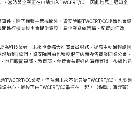
，當時某企業正在申請加入TWCERT/CC，因此也馬上通知企
事件，除了通報主管機關外，資安院跟TWCERT/CC後續也會協
機關進行檢查後也會提供意見，看企業系統架構、配置如何改
會員主要為科技業者，未來也會擴大推廣會員服務、提高主動通報誘因
以增加到1萬個。資安院目前也積極跟無店面零售商業同業公會、
）鏈結，也已跟衛福部、教育部、金管會有很好的溝通管道，後續也希
TWCERT/CC業務，但預期未來不能只靠TWCERT/CC，也要
調中心，最後再由TWCERT/CC串連在一起。（編輯：潘羿菁）