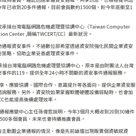
年已收到20多件通報，目前會員數約1500個，盼今年底衝至1
台灣電腦網路危機處理暨協調中心（Taiwan Computer
ination Center ,簡稱TWCERT/CC）最新狀況。
動通報資安事件，不過數位部希望透過資安院強化民間企業資安
防策略，協助企業妥善處理資安事件。
式承接台灣電腦網路危機處理暨協調中心，原本是由財團法人台灣
事件的119，提供全年24小時不間斷的資安事件通報服務。
情資分享、應變協調、國際合作、意識提升等各面向，提供企業資安服
諮詢服務，另外，資安院如果掌握軟體硬體設備弱點時，也會加
/CC也能提高後續處理效率。
安院通報應變中心主任孫偉哲說明，今年3個月大概收到20到30幾件
500多個會員，未來也會持續推廣會員。
有主動跟企業通報的情況，像是先前論壇出現販賣個資敏感資