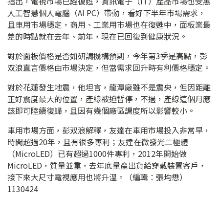
指出，電視市場已經復甦，資訊電子（IT）產品市場也受惠
人工智慧個人電腦（AI PC）帶動，看好下半年市場需求，
且車用市場穩定，商用、工業用市場也在復甦中，面板業最
差的時點就在去年、前年，現在已回復到健康狀況。
對於面板價格是否如研調機構預期，今年第3季是高點，彭
双浪直言價格由市場決定，但當需求回升時有利價格穩定。
對於花蓮發生地震，他坦言，龍潭廠雖不是震央，但因距離
正好震度最大的位置，產線被迫暫停，不過，產線這個月應
該即可陸續復歸，且因有幾個廠區調度所以影響較小。
車用市場方面，彭双浪解釋，友達在車用市場投入非常早，
時間超過20年，且有很多專利；友達在微發光二極體
（MicroLED）已有超過1000件專利，2012年開始做
MicroLED，質量並重，去年底量產出貨給穿戴裝置客戶，
接下來大尺寸電視應用也將升溫。（編輯：張均懋）
1130424