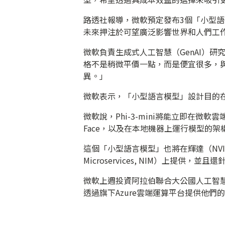
路透社報導，微軟預定發布3個「小型語言模
未來押注於可望廣泛影響世界和人們工
微軟負責生成式人工智慧（GenAI）研究部門
格不是稍微平價一點，而是便宜很多，
異。」
微軟表示，「小型語言模型」設計目的
微軟說，Phi-3-mini將能立即在微軟雲
Face，以及在本地機器上運行模型的架構
這個「小型語言模型」也將在輝達（NVIDIA
Microservices, NIM）上提供
微軟上週投資阿拉伯聯合大公國人工智慧公司
透過旗下Azure雲端運算平台提供他們的