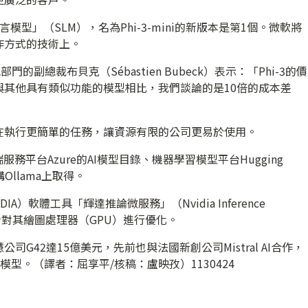
型」（SLM），名為Phi-3-mini的新版本是第1個。微軟將
作方式的技術上。
的副總裁布貝克（Sébastien Bubeck）表示：「Phi-3的價
與其他具有類似功能的模型相比，我們談論的是10倍的成本差
在執行更簡單的任務，讓資源有限的公司更易於使用。
端服務平台Azure的AI模型目錄、機器學習模型平台Hugging
Ollama上取得。
）軟體工具「輝達推論微服務」（Nvidia Inference
，並且還針對其繪圖處理器（GPU）進行優化。
G42達15億美元，先前也與法國新創公司Mistral AI合作，
模型。（譯者：屈享平/核稿：盧映孜）1130424