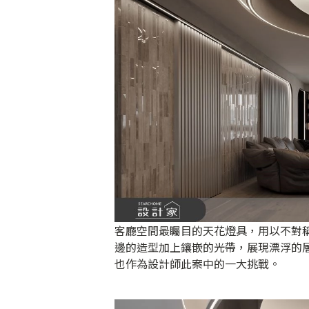
客廳空間最矚目的天花燈具，用以不對
邊的造型加上鑲嵌的光帶，展現漂浮的
也作為設計師此案中的一大挑戰。