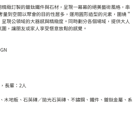
用精緻訂製的鍍鈦鐵件與石材，呈現一幕幕的絕美藝術風格，串
師考量到空間以聚會的目的性居多，運用圓形造型的元素，圍繞＂
，呈現公領域的大器感與精緻度。同時劃分各個場域，提供大人
氛圍，讓朋友或家人享受愜意放鬆的感覺。
IGN
，長輩：2人
、木地板、石英磚／拋光石英磚、不鏽鋼、鐵件、鍍鈦金屬、系