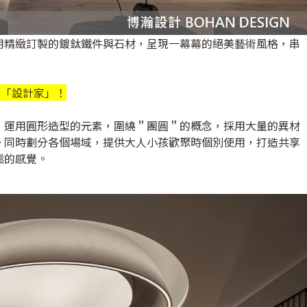
用精緻訂製的鍍鈦鐵件與石材，呈現一幕幕的絕美藝術風格，串
閱「
設計家
」！
，運用圓形造型的元素，圍繞＂團圓＂的概念，採用大量的異材
。同時劃分各個場域，提供大人小孩歡聚時個別使用，打造共享
鬆的感覺。