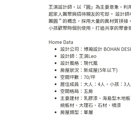
王淇設計師，以『圓』為主要意象，利
起家人團聚與招待親友的宅邸。 設計
團圓＂的概念，採用大量的異材質拼接
小孩歡聚時個別使用，打造共享的聚會
Home Data
設計公司：
博瀚設計 BOHAN DES
設計師：王淇Leo
設計風格：現代風
房屋狀況：新成屋(5年以下)
空間坪數：70/坪
居住成員：大人：4人，小孩：3人
空間格局：五房
主要建材：乳膠漆、海島型木地板
統板材、大理石、石材、噴漆
房屋類型：單層