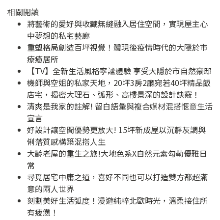
相關閱讀
將藝術的愛好與收藏無縫融入居住空間，實現屋主心
中夢想的私宅藝廊
重塑格局創造百坪視覺！體現後疫情時代的大隱於市
療癒居所
【TV】全新生活風格寧謐體驗 享受大隱於市自然豪邸
機師與空姐的私家天地，20坪3房2廳宛若40坪精品飯
店宅，揭密大理石、弧形、高樓景深的設計訣竅！
清爽是我家的註解! 留白語彙與複合媒材混搭愜意生活
宣言
好設計讓空間優勢更放大! 15坪新成屋以沉靜灰調與
俐落質感構築混搭人生
大齡老屋的重生之旅!大地色系X自然元素勾勒優雅日
常
尋覓居宅中庸之道，喜好不同也可以打造雙方都超滿
意的兩人世界
刻劃美好生活弧度！漫遊純粹北歐時光，溫柔接住所
有疲憊！