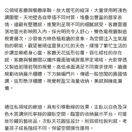
公領域客廳與餐廳串聯，放大居宅的縱深，大量使用輕淺色
調圍塑，天地壁各自穿插不同材質，堆疊出豐富的居家表
情，遠觀有整體感，進覽則呈現不同的細膩感受，客廳窗邊
落地窗光影映照入內，採光明亮令人舒心，雙色電視牆製造
視覺層次，沙發後方綠色植栽牆的意象，為空間注入生氣蓬
勃的朝氣，觀望著絕佳窗景幻化的天色，緩慢了繁忙生活的
步調並療癒身心靈，客廳天花弧形包覆，弱化樑柱的存在
感，客廳與餐廳間以鐵件霧面玻璃屏風界定場域，光影穿透
又製造若隱若現的視覺，高低桌面滿足不同需求使用，牆邊
規劃收納展示櫃體，下方藤編門片，傳遞一股悠閒的異國情
調，弧形懸浮櫃體，視覺輕盈又海量收納，美感與機能兼
備。
通往私領域的廊道，具有引導動線的效果，主臥以白色及深
色木質調烘托寧靜的寢臥空間，臨窗的收納展示平台，可擺
放珍藏的藝術品，次臥天花圓弧設計，削弱樑柱銳利感，考
量孩子成長階段不同，保留空間彈性運用。