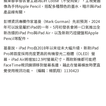
蘋果春季發表會主題為Let Loose（不受拘束），主視覺圖
像為手持Apple Pencil，搭配多種顏色的墨水，暗示與iPad
產品線有關。
彭博資訊專欄作家葛曼（Mark Gurman）先前預測，2024
年可以說是屬於iPad的一年，5月初發表會將一口氣推出全
新改版的iPad Pro與iPad Air，以及新款巧控鍵盤和Apple
Pencil等配件。
葛曼說，iPad Pro自2018年以來從未大幅升級，新款iPad
Pro將首度採用亮度更高的有機發光二極體（OLED）螢
幕，iPad Air將增加12.9吋螢幕尺寸。兩款新機都可能把
FaceTime視訊鏡頭移到螢幕長邊，藉此在螢幕橫放時更直
覺使用視訊功能。（編輯：楊凱翔）1130423