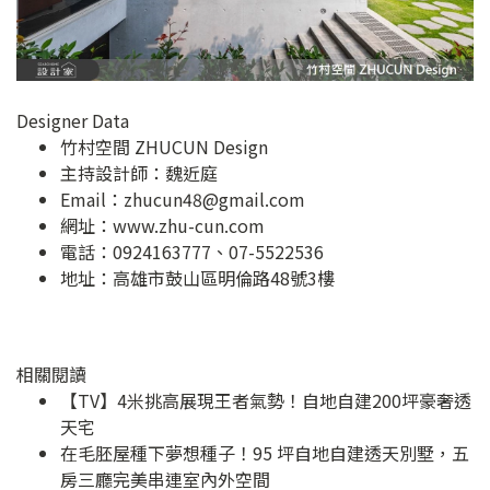
Designer Data
竹村空間 ZHUCUN Design
主持設計師：魏近庭
Email：
zhucun48@gmail.com
網址：
www.zhu-cun.com
電話：0924163777、07-5522536
地址：
高雄市鼓山區明倫路48號3樓
相關閱讀
【TV】4米挑高展現王者氣勢！自地自建200坪豪奢透
天宅
在毛胚屋種下夢想種子！95 坪自地自建透天別墅，五
房三廳完美串連室內外空間