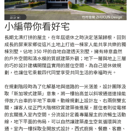
小編帶你看好宅
長期北漂打拼的屋主，在年屆退休之時決定落葉歸根，回到
成長的屏東家鄉從這片土地上打造一棟家人能共享共樂的獨
棟別墅。佔地 350 坪的自地自建透天別墅，擁有綠意盎然
的戶外空間和清水模的質感建築外觀；地下一層與地上三層
的巧妙設計建構開闊且實用的居住空間，為自己退休做規
劃，也讓住宅乘載四代同堂享受共同生活的幸福時光。
在規劃階段時為了化解基地與道路的一米落差，設計團隊汲
取「新加坡式建築」意象，將一樓抬高並以斜坡通道連接能
停放六台車的半地下車庫。動線規劃上設計左、右兩側雙玄
關，讓客人從正門大階梯欣賞建築後進屋，居住者則從電梯
的玄關進入室內空間。分流設計定義專屬屋主的流暢生活動
線，地下平面的佈局，可以自然讓建築產生空氣循環與流
通。室內一樓採取全開放式設計，西式廚房、餐廳、客廳、