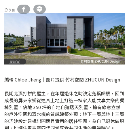
分享到
編輯 Chloe Jheng｜圖片提供 竹村空間 ZHUCUN Design
長期北漂打拼的屋主，在年屆退休之時決定落葉歸根，回到
成長的屏東家鄉從這片土地上打造一棟家人能共享共樂的獨
棟別墅。佔地 350 坪的自地自建透天別墅，擁有綠意盎然
的戶外空間和清水模的質感建築外觀；地下一層與地上三層
的巧妙設計建構出開闊且實用的居住空間，為自己退休做規
劃，也讓住宅乘載四代同堂享受共同生活的幸福時光。