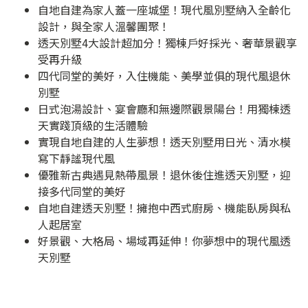
自地自建為家人蓋一座城堡！現代風別墅納入全齡化
設計，與全家人溫馨團聚！
透天別墅4大設計超加分！獨棟⼾好採光、奢華景觀享
受再升級
四代同堂的美好，入住機能、美學並俱的現代風退休
別墅
日式泡湯設計、宴會廳和無邊際觀景陽台！用獨棟透
天實踐頂級的生活體驗
實現自地自建的人生夢想！透天別墅用日光、清水模
寫下靜謐現代風
優雅新古典遇見熱帶風景！退休後住進透天別墅，迎
接多代同堂的美好
自地自建透天別墅！擁抱中西式廚房、機能臥房與私
人起居室
好景觀、大格局、場域再延伸！你夢想中的現代風透
天別墅