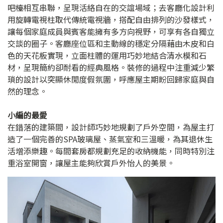
吧檯相互串聯，呈現活絡自在的交誼場域；去客廳化設計利
用旋轉電視柱取代傳統電視牆，搭配自由排列的沙發樣式，
讓每個家庭成員與賓客能擁有多方向視野，可享有各自獨立
交談的圈子。客廳座位區和主動線的穩定分隔藉由木皮和白
色的天花板實現，立面柱體的運用巧妙地結合清水模和石
材，呈現簡約卻耐看的經典風格。裝修的過程中注重減少繁
瑣的設計以突顯休閒度假氛圍，呼應屋主期盼回歸家庭與自
然的理念。
小編的最愛
在錯落的建築間，設計師巧妙地規劃了戶外空間，為屋主打
造了一個完善的SPA玻璃屋、蒸氣室和三溫暖，為其退休生
活增添樂趣。每間套房都規劃充足的收納機能，同時特別注
重浴室開窗，讓屋主能夠欣賞戶外怡人的美景。