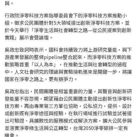
與。
行政院淨零科技方案指導委員會下的淨零科技方案推動小
組，徵求公民團體針對5大領域提出創新淨零科技方案，並
於今天舉行「淨零生活與社會轉型之路—從公民提案到創新
實踐」展示會暨論壇。
吳政忠致詞時表示，國科會持續致力將上游研究量能，與下
游產業發展的整條pipeline整合起來，而淨零科技方案的推
動策略首重「以人為本」，在推動生活與社會轉型的過程
中，人文社會研究的理論與實驗接軌進來是關鍵一步，將讓
國家在淨零之路上，更有競爭力。
吳政忠指出，民間團體是相當重要的力量，其聲音與創新研
發能量不容忽視，期望藉由公民團體主動提出創新性淨零科
技方案，再由專業第三方單位協助，公私協力，提供、設計
或創新既有淨零途徑與經驗，在執行場域進行試驗並試著提
出可驗證、具擴散性的服務模式或解決方案，擴大公民參與
並落實淨零綠生活與公正轉型，台灣2050淨零碳排一定有
機會。