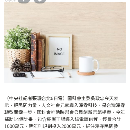
（中央社記者張璦台北6日電）國科會主委吳政忠今天表
示，把民間力量、人文社會元素導入淨零科技，是台灣淨零
轉型關鍵一步，國科會推動跨部會公民創新示範提案，今年
補助14個計畫，包含庇護工場導入綠電轉供等，經費合計
1000萬元，明年則規劃投入2000萬元，挹注淨零民間參