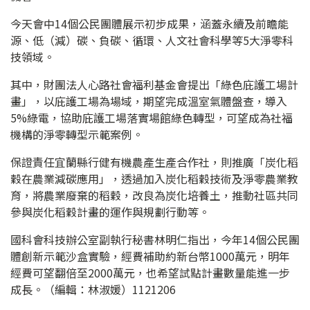
今天會中14個公民團體展示初步成果，涵蓋永續及前瞻能
源、低（減）碳、負碳、循環、人文社會科學等5大淨零科
技領域。
其中，財團法人心路社會福利基金會提出「綠色庇護工場計
畫」，以庇護工場為場域，期望完成溫室氣體盤查，導入
5%綠電，協助庇護工場落實場館綠色轉型，可望成為社福
機構的淨零轉型示範案例。
保證責任宜蘭縣行健有機農產生產合作社，則推廣「炭化稻
穀在農業減碳應用」，透過加入炭化稻穀技術及淨零農業教
育，將農業廢棄的稻穀，改良為炭化培養土，推動社區共同
參與炭化稻穀計畫的運作與規劃行動等。
國科會科技辦公室副執行秘書林明仁指出，今年14個公民團
體創新示範沙盒實驗，經費補助約新台幣1000萬元，明年
經費可望翻倍至2000萬元，也希望試點計畫數量能進一步
成長。（編輯：林淑媛）1121206