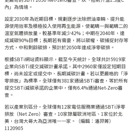
內」為情境。
設定2030年為近期目標，規劃逐步汰除燃油車輛、提升能
源使用效率及積極投入使用再生能源，使範疇一與範疇二的
溫室氣體排放量，較基準年減少42%；中期在2040年，達
成減碳90%目標；長期若有需要，將以碳權、碳捕捉封存等
方式，中和剩餘碳排，預計於2050年達成淨零碳排。
根據SBTi網站資料顯示，截至今天統計，全球共計5919家
企業向SBTi提交減碳計畫承諾，其中2960家僅設定短期目
標，尚未設定或提交中、長期減碳計畫。若以更嚴格的「淨
零排放」為標準，全球僅有381家通過SBTi審查，等於所有
提交SBTi減碳承諾的企業中，僅有6.4%通過Net-Zero審
查。
若以產業別區分，全球僅有12家電信服務業通過SBTi淨零
排放（Net Zero）審查，10家隸屬歐洲地區、1家位於北
美，台灣大哥大為亞洲唯一一家。（編輯：潘羿菁）
1120905