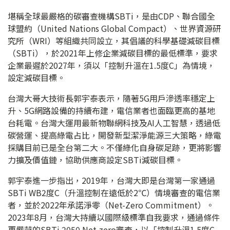
堪稱全球最嚴格的碳審查機構SBTi，是由CDP、聯合國全
球盟約（United Nations Global Compact）、世界資源研
究所（WRI）等組織共同設立，其倡議的科學基礎減碳目標
（SBTi），於2021年上修企業減碳目標的最低標準，要求
企業最遲於2027年，須以「控制升溫在1.5度C」為情境，
設定減碳目標。
台灣大哥大技術長郭宇泰表示，隨著5G用戶滲透率穩定上
升、5G網路設備的持續布建，電信業者也面臨更高的基地
台耗電。台灣大運用最新物聯網科技及AI人工智慧，透過低
碳營運、提高綠電占比，開發新型潔淨能源三大策略，綠電
採購目前已是全台第二大。不僅綠化自身碳足跡，更將影響
力擴及價值鏈，協助供應商設定SBTi減碳目標。
郭宇泰進一步指出，2019年，台灣大即是台灣第一家通過
SBTi WB2度C（升溫控制在遠低於2℃）情境審查的電信業
者，並於2022年承諾淨零（Net-Zero Commitment）。
2023年8月，台灣大持續以國際級標準自我要求，通過條件
更嚴苛的SBTi 2050 Net-zero審查，以「控制升溫1.5度C