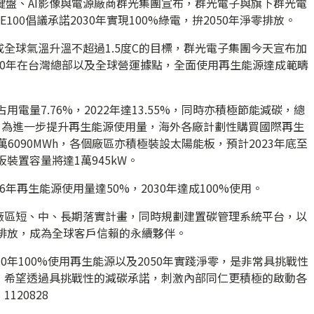
鍵盤、AI影像與電源廠商群光集團宣布，群光電子與旗下群光電
00倡議承諾2030年實現100%綠電，拚2050年淨零排放。
全球氣溫升溫不超過1.5度C的目標，群光電子集團今天宣布加
030年在台灣總部以及全球營運據點，全面使用再生能源達成範疇
用電量7.76%，2022年達13.55%，同時亦積極節能減碳，總
Wh。為進一步提升再生能源使用量，海外各廠計劃性購買國際再生
1萬6090MWh，各個廠區亦積極裝設太陽能板，預計2023年底至
裝置容量將達1萬945kW。
6年再生能源使用量達50%，2030年達成100%使用。
廠區短、中、長期落實計畫，同時規劃建置碳管理系統平台，以
零排放，成為全球客戶信賴的永續夥伴。
0年100%使用再生能源以及2050年實踐淨零，是非常具挑戰性
，希望透過具挑戰性的減碳承諾，刺激內部同仁更積極的啟動各
20828