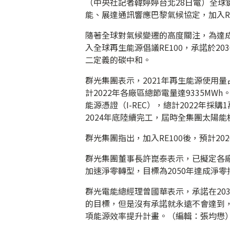
（中央社記者韓婷婷台北28日電）全球
能、展達通訊響應巴黎氣候協定，加入RE1
隨著全球對氣候變遷的高度關注，為達成
入全球再生能源倡議RE100，承諾於2
二定義的碳中和。
群光集團表示，2021年再生能源使用量占
計2022年各廠區總節電量達9335M
能源憑證（I-REC），總計2022年採購
2024年底陸續完工，屆時全集團太陽能板
群光集團指出，加入RE100後，預計202
群光集團董事長許崑泰表示，已擬定各
加速淨零轉型，目標為2050年達成淨
群光電能總經理曾國華表示，承諾在203
的目標，但是沒有承諾就永遠不會達到
項能源效率提升計畫。（編輯：張均懋）11