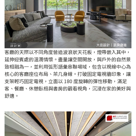
客廳的天際以不同角度營造波浪狀天花板，燈帶嵌入其中，
延伸迎賓處的溫潤情懷。盡量讓空間開放，與戶外的自然景
致相融為一，並利用弧形語彙串聯場域，包含以視線中心為
核心的客廳座位布局、茶几身線。打破固定電視牆印象，讓
支架輕巧固定電視，立面以 180 度旋轉的彈性移動，滿足
客、餐廳、休憩臥榻與書房的觀看視角，沉浸在家的美好與
舒適。