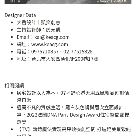
Designer Data
大岳設計︱凱奕創意
主持設計師：房元凱
Email：
kai@keacg.com
網址：
www.keacg.com
電話：0975710857、02-77515828
地址：
台北市大安區通化街200巷17號
相關閱讀
居宅設計以人為本，97坪舒心透天用五感饗宴刻劃恬
淡日常
極簡不凡的質感生活！黑白灰色調與層次立面設計，
拿下2022法國DNA Paris Design Award住宅空間類優
選獎
【TV】動線魔法實現高坪效機能空間 打造絕美景致純