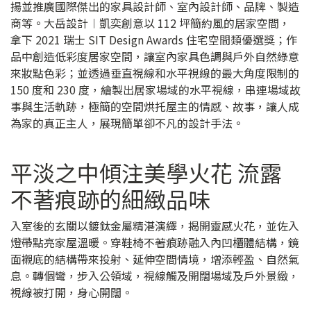
揚並推廣國際傑出的家具設計師、室內設計師、品牌、製造
商等。大岳設計︱凱奕創意以 112 坪簡約風的居家空間，
拿下 2021 瑞士 SIT Design Awards 住宅空間類優選獎；作
品中創造低彩度居家空間，讓室內家具色調與戶外自然綠意
來妝點色彩；並透過垂直視線和水平視線的最大角度限制的
150 度和 230 度，繪製出居家場域的水平視線，串連場域故
事與生活軌跡，極簡的空間烘托屋主的情感、故事，讓人成
為家的真正主人，展現簡單卻不凡的設計手法。
平淡之中傾注美學火花 流露
不著痕跡的細緻品味
入室後的玄關以鍍鈦金屬精湛演繹，揭開靈感火花，並佐入
燈帶點亮家屋溫暖。穿鞋椅不著痕跡融入內凹櫃體結構，鏡
面襯底的結構帶來投射、延伸空間情境，增添輕盈、自然氣
息。轉個彎，步入公領域，視線觸及開闊場域及戶外景緻，
視線被打開，身心開闊。