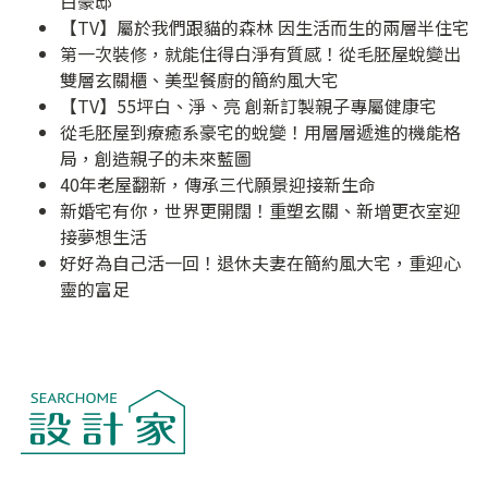
白豪邸
【TV】屬於我們跟貓的森林 因生活而生的兩層半住宅
第一次裝修，就能住得白淨有質感！從毛胚屋蛻變出
雙層玄關櫃、美型餐廚的簡約風大宅
【TV】55坪白、淨、亮 創新訂製親子專屬健康宅
從毛胚屋到療癒系豪宅的蛻變！用層層遞進的機能格
局，創造親子的未來藍圖
40年老屋翻新，傳承三代願景迎接新生命
新婚宅有你，世界更開闊！重塑玄關、新增更衣室迎
接夢想生活
好好為自己活一回！退休夫妻在簡約風大宅，重迎心
靈的富足