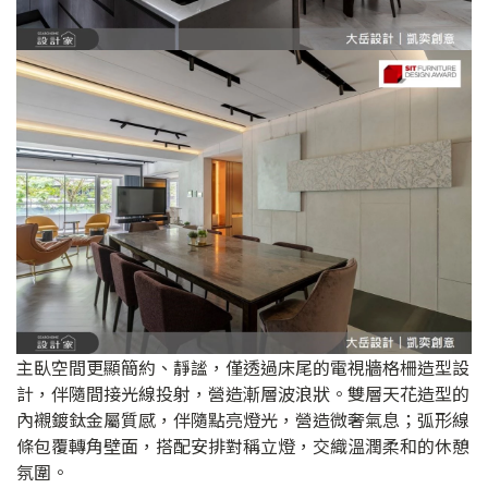
主臥空間更顯簡約、靜謐，僅透過床尾的電視牆格柵造型設
計，伴隨間接光線投射，營造漸層波浪狀。雙層天花造型的
內襯鍍鈦金屬質感，伴隨點亮燈光，營造微奢氣息；弧形線
條包覆轉角壁面，搭配安排對稱立燈，交織溫潤柔和的休憩
氛圍。