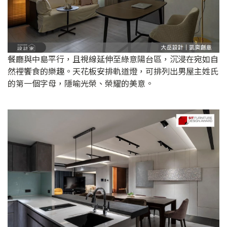
餐廳與中島平行，且視線延伸至綠意陽台區，沉浸在宛如自
然裡饗食的樂趣。天花板安排軌道燈，可排列出男屋主姓氏
的第一個字母，隱喻光榮、榮耀的美意。