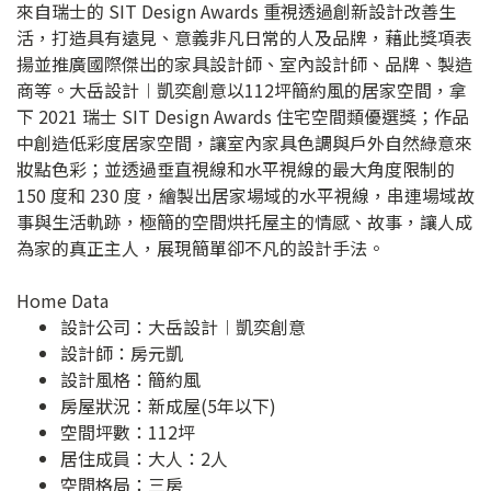
來自瑞士的 SIT Design Awards 重視透過創新設計改善生
活，打造具有遠見、意義非凡日常的人及品牌，藉此獎項表
揚並推廣國際傑出的家具設計師、室內設計師、品牌、製造
商等。大岳設計︱凱奕創意以112坪簡約風的居家空間，拿
下 2021 瑞士 SIT Design Awards 住宅空間類優選獎；作品
中創造低彩度居家空間，讓室內家具色調與戶外自然綠意來
妝點色彩；並透過垂直視線和水平視線的最大角度限制的
150 度和 230 度，繪製出居家場域的水平視線，串連場域故
事與生活軌跡，極簡的空間烘托屋主的情感、故事，讓人成
為家的真正主人，展現簡單卻不凡的設計手法。
Home Data
設計公司：
大岳設計︱凱奕創意
設計師：房元凱
設計風格：簡約風
房屋狀況：新成屋(5年以下)
空間坪數：112坪
居住成員：大人：2人
空間格局：三房