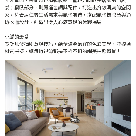
光入室內，搭配綠色植栽妝點，呈現如同歐美居家的清爽
感；寢臥部分，則嚴選色調與配件，打造出寬敞清爽的空間
感，符合居住者生活需求與風格期待，搭配風格梳妝台與通
透衣櫃設計，創造出令人心滿意足的休寢場域！
小編的最愛
設計師發揮創意與技巧，給予濃淡適宜的色彩美學，並透過
材質拼接，讓每道視角都是不折不扣的網美拍照背景！