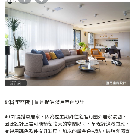
編輯 李亞陵｜圖片提供 澄月室內設計
40 坪混搭風居家，因為屋主期許住宅能有國外居家氛圍，
因此設計上盡可能預留較大的空間尺寸、呈現舒適敞闊感，
並運用跳色軟件提升彩度，加以酌量金色妝點，展現充滿質