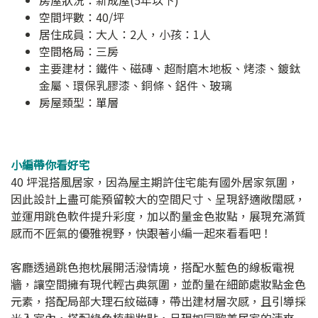
房屋狀況：新成屋(5年以下)
空間坪數：40/坪
居住成員：大人：2人，小孩：1人
空間格局：三房
主要建材：鐵件、磁磚、超耐磨木地板、烤漆、鍍鈦
金屬、環保乳膠漆、銅條、鋁件、玻璃
房屋類型：單層
小編帶你看好宅
40 坪混搭風居家，因為屋主期許住宅能有國外居家氛圍，
因此設計上盡可能預留較大的空間尺寸、呈現舒適敞闊感，
並運用跳色軟件提升彩度，加以酌量金色妝點，展現充滿質
感而不匠氣的優雅視野，快跟著小編一起來看看吧！
客廳透過跳色抱枕展開活潑情境，搭配水藍色的線板電視
牆，讓空間擁有現代輕古典氛圍，並酌量在細節處妝點金色
元素，搭配局部大理石紋磁磚，帶出建材層次感，且引導採