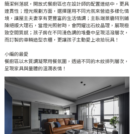
簡潔俐落感，開放式餐廚區也在設計師的配置連結中，更具
連貫性；燈光規劃方面，選擇運用不同光氛來營造多樣化情
境，讓屋主夫妻享有更豐富的生活情調；主臥端景牆特別鋪
陳絕版大理石，當燈光照射時，會閃耀出石紋晶理，展現極
致空間質感；孩子房在不同淺色調的堆疊中呈現活潑層次，
而訂製的車輛造型衣櫃，更讓孩子主動愛上收拾玩具！
小編的最愛
餐廚區以木質調凝聚用餐氛圍，透過不同的木紋排列層次，
呈現家具與量體的溫潤表情！