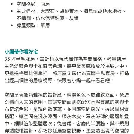
空間格局：兩房
主要建材：大理石、胡桃實木、海島型胡桃木地板、
不鏽鋼、仿水泥特殊漆、灰鏡
房屋類型：單層
小編帶你看好宅
35 坪半毛胚房，設計師以現代風作為空間風格，考量到屋
主熱愛藍色與卡布奇諾色調，將專業美感釋放於場域之中，
更透過格局比例拿捏，將原屋 3 房化為寬闊主臥套房，打造
出經典個性的居家視野，快跟著小編一起來看看吧！
空間呈現獨特雅痞的設計感，精選藍色木皮鋪敘立面，營造
沉穩而人文的氛圍，其餘空間面則搭配仿水泥質感的灰與卡
布奇諾色彩，呈現內斂底蘊，並因應空間採光，透過異材質
搭配，讓空間在淺灰漆面、帶灰木皮、深灰磁磚的層層堆疊
中，細膩渲染整體層次；從書房、客廳的半腰牆，與不規則
穿透鐵櫃設計，都巧妙延展空間視野，更營造出現代空間的