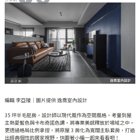
編輯 李亞陵｜圖片提供 逸喬室內設計
35 坪半毛胚房，設計師以現代風作為空間風格，考量到屋
主熱愛藍色與卡布奇諾色調，將專業美感釋放於場域之中，
更透過格局比例拿捏，將原屋 3 房化為寬闊主臥套房，打造
出經典個性的居家視野，快跟著小編一起來看看吧！