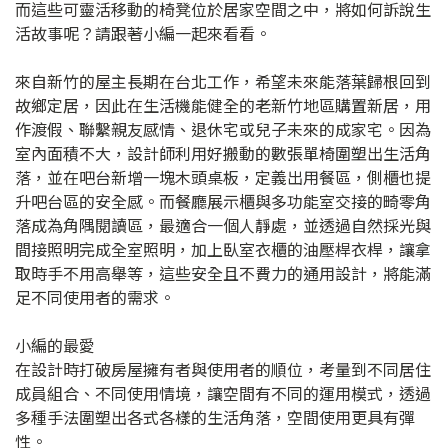
而這些可靈活移動的椅凳位於居家空間之中，將如何訴說生
活故事呢？請跟著小編一起來看看。
來自新竹的屋主長期在台北工作，希望未來能落葉歸根回到
故鄉定居，因此在生活機能健全的老新竹地區購置新居，用
作渡假、聯繫親友感情、退休宅或兒子未來的成家宅。因為
室內面積不大，設計師利用好搬動的數張單椅圍塑出生活角
落，並在吧台新增一塊木頭桌板，定義出用餐區，側櫃也提
升吧台區的安全感。而餐廳展示櫃與多功能室交接的畸零角
落成為角隅閱讀區，最適合一個人靜處，並透過自然採光與
間接照明完成全室照明，加上臥室衣櫃的油壓桿衣桿，讓拿
取時手不用高舉等，這些安全且不費力的通用設計，將能滿
足不同使用者的需求。
小編的最愛
在設計時打破房屋擁有者與使用者的順位，考量到不同居住
成員組合、不同使用情境，讓空間有不同的運用模式，透過
多種手法圍塑出各式各樣的生活角落，空間使用更具有彈
性。