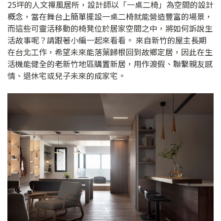
25坪的人文禪風居所，設計師以「一桌二椅」為空間的設計
概念，當在舞台上簡單擺設一桌二椅就能營造豐富的場景，
而這些可靈活移動的椅凳位於居家空間之中，將如何訴說生
活故事呢？請跟著小編一起來看看。 來自新竹的屋主長期
在台北工作，希望未來能落葉歸根回到故鄉定居，因此在生
活機能健全的老新竹地區購置新居，用作渡假、聯繫親友感
情、退休宅或兒子未來的成家宅。